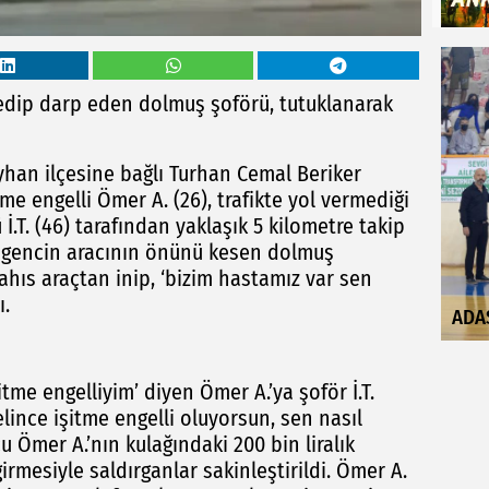
p edip darp eden dolmuş şoförü, tutuklanarak
han ilçesine bağlı Turhan Cemal Beriker
me engelli Ömer A. (26), trafikte yol vermediği
İ.T. (46) tarafından yaklaşık 5 kilometre takip
lli gencin aracının önünü kesen dolmuş
hıs araçtan inip, ‘bizim hastamız var sen
ı.
ADA
itme engelliyim’ diyen Ömer A.’ya şoför İ.T.
lince işitme engelli oluyorsun, sen nasıl
 Ömer A.’nın kulağındaki 200 bin liralık
girmesiyle saldırganlar sakinleştirildi. Ömer A.