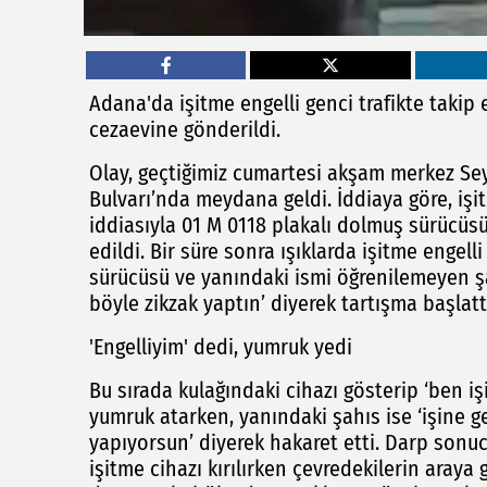
Adana'da işitme engelli genci trafikte taki
cezaevine gönderildi.
Olay, geçtiğimiz cumartesi akşam merkez Sey
Bulvarı’nda meydana geldi. İddiaya göre, işit
iddiasıyla 01 M 0118 plakalı dolmuş sürücüsü 
edildi. Bir süre sonra ışıklarda işitme enge
sürücüsü ve yanındaki ismi öğrenilemeyen şa
böyle zikzak yaptın’ diyerek tartışma başlatt
'Engelliyim' dedi, yumruk yedi
Bu sırada kulağındaki cihazı gösterip ‘ben iş
yumruk atarken, yanındaki şahıs ise ‘işine ge
yapıyorsun’ diyerek hakaret etti. Darp sonucu
işitme cihazı kırılırken çevredekilerin araya 