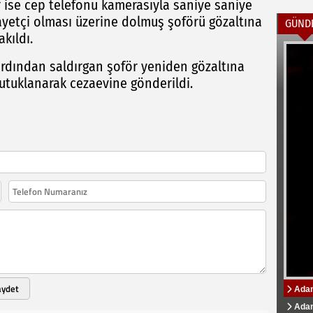
r ise cep telefonu kamerasıyla saniye saniye
kayetçi olması üzerine dolmuş şoförü gözaltına
GÜND
kıldı.
 ardından saldırgan şoför yeniden gözaltına
utuklanarak cezaevine gönderildi.
aydet
Adan
ADS B
Özbek
Özbek
Zeyd
tamamı
Üniver
Kampüs
Adana
Ads B
Adana
"Adan
AK Pa