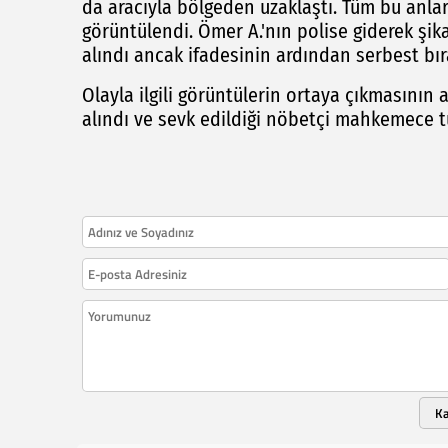
da aracıyla bölgeden uzaklaştı. Tüm bu anla
görüntülendi. Ömer A.'nın polise giderek şi
alındı ancak ifadesinin ardından serbest bıra
Olayla ilgili görüntülerin ortaya çıkmasının
alındı ve sevk edildiği nöbetçi mahkemece t
K