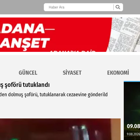
GÜNCEL
SİYASET
EKONOMİ
ş şoförü tutuklandı
eden dolmuş şoförü, tutuklanarak cezaevine gönderild
09.08
9.08.2026