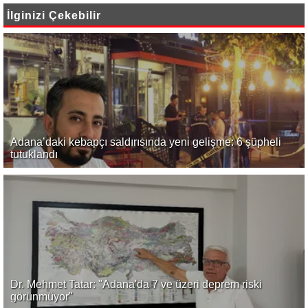
İlginizi Çekebilir
Adana’daki kebapçı saldırısında yeni gelişme: 6 şüpheli
tutuklandı
Dr. Mehmet Tatar: "Adana'da 7 ve üzeri deprem riski
görünmüyor"