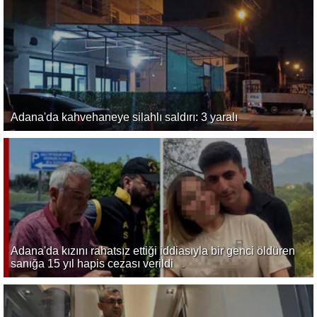
Adana'da kahvehaneye silahlı saldırı: 3 yaralı
Adana'da kızını rahatsız ettiği iddiasıyla bir genci öldüren
sanığa 15 yıl hapis cezası verildi