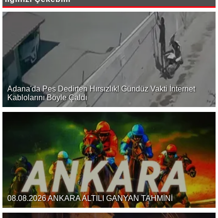
Adana'da Pes Dedirten Hırsızlık! Gündüz Vakti İnternet
Kablolarını Böyle Çaldı
08.08.2026 ANKARA ALTILI GANYAN TAHMİNİ