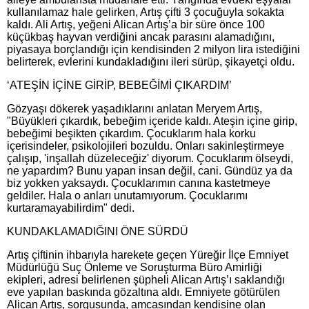
kullanılamaz hale gelirken, Artış çifti 3 çocuğuyla sokakta
kaldı. Ali Artış, yeğeni Alican Artış’a bir süre önce 100
küçükbaş hayvan verdiğini ancak parasını alamadığını,
piyasaya borçlandığı için kendisinden 2 milyon lira istediğini
belirterek, evlerini kundakladığını ileri sürüp, şikayetçi oldu.
‘ATEŞİN İÇİNE GİRİP, BEBEĞİMİ ÇIKARDIM’
Gözyaşı dökerek yaşadıklarını anlatan Meryem Artış,
"Büyükleri çıkardık, bebeğim içeride kaldı. Ateşin içine girip,
bebeğimi beşikten çıkardım. Çocuklarım hala korku
içerisindeler, psikolojileri bozuldu. Onları sakinleştirmeye
çalışıp, 'inşallah düzeleceğiz' diyorum. Çocuklarım ölseydi,
ne yapardım? Bunu yapan insan değil, cani. Gündüz ya da
biz yokken yaksaydı. Çocuklarımın canına kastetmeye
geldiler. Hala o anları unutamıyorum. Çocuklarımı
kurtaramayabilirdim" dedi.
KUNDAKLAMADIĞINI ÖNE SÜRDÜ
Artış çiftinin ihbarıyla harekete geçen Yüreğir İlçe Emniyet
Müdürlüğü Suç Önleme ve Soruşturma Büro Amirliği
ekipleri, adresi belirlenen şüpheli Alican Artış’ı saklandığı
eve yapılan baskında gözaltına aldı. Emniyete götürülen
Alican Artış, sorgusunda, amcasından kendisine olan