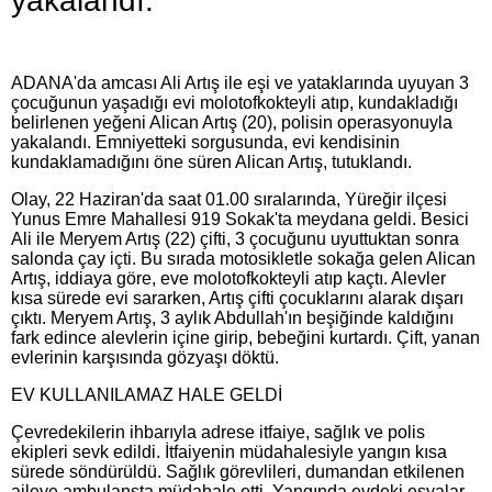
yakalandı.
ADANA'da amcası Ali Artış ile eşi ve yataklarında uyuyan 3
çocuğunun yaşadığı evi molotofkokteyli atıp, kundakladığı
belirlenen yeğeni Alican Artış (20), polisin operasyonuyla
yakalandı. Emniyetteki sorgusunda, evi kendisinin
kundaklamadığını öne süren Alican Artış, tutuklandı.
Olay, 22 Haziran'da saat 01.00 sıralarında, Yüreğir ilçesi
Yunus Emre Mahallesi 919 Sokak'ta meydana geldi. Besici
Ali ile Meryem Artış (22) çifti, 3 çocuğunu uyuttuktan sonra
salonda çay içti. Bu sırada motosikletle sokağa gelen Alican
Artış, iddiaya göre, eve molotofkokteyli atıp kaçtı. Alevler
kısa sürede evi sararken, Artış çifti çocuklarını alarak dışarı
çıktı. Meryem Artış, 3 aylık Abdullah'ın beşiğinde kaldığını
fark edince alevlerin içine girip, bebeğini kurtardı. Çift, yanan
evlerinin karşısında gözyaşı döktü.
EV KULLANILAMAZ HALE GELDİ
Çevredekilerin ihbarıyla adrese itfaiye, sağlık ve polis
ekipleri sevk edildi. İtfaiyenin müdahalesiyle yangın kısa
sürede söndürüldü. Sağlık görevlileri, dumandan etkilenen
aileye ambulansta müdahale etti. Yangında evdeki eşyalar