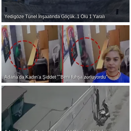
Yedigöze Tünel İnşaatında Göçük..1 Ölü 1 Yaralı
Adana'da Kadın'a Şiddet ""Beni fuhşa zorluyordu"