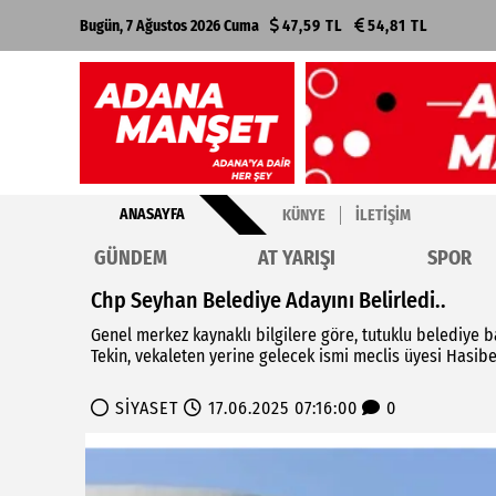
Bugün, 7 Ağustos 2026 Cuma
47,59 TL
54,81 TL
ANASAYFA
KÜNYE
İLETIŞIM
GÜNDEM
AT YARIŞI
SPOR
Chp Seyhan Belediye Adayını Belirledi..
Genel merkez kaynaklı bilgilere göre, tutuklu belediye ba
Tekin, vekaleten yerine gelecek ismi meclis üyesi Hasibe
SİYASET
17.06.2025 07:16:00
0