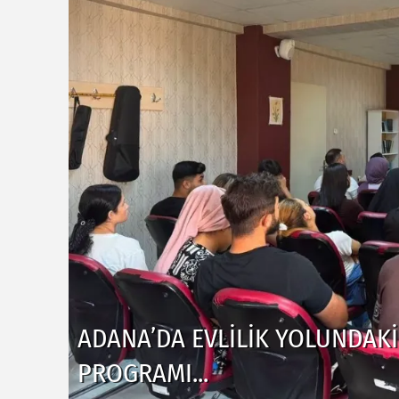
ADANA'DA KIZININ TERLIĞINI 
GÖLÜNE GIREN KIŞI BOĞULDU.