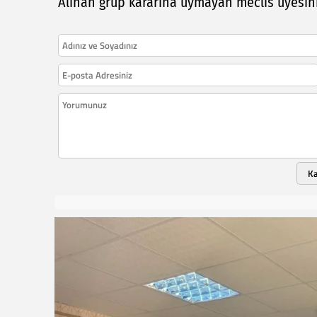
Alınan grup kararına uymayan meclis üyesini 
K