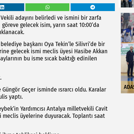
kili adayını belirledi ve ismini bir zarfa
göreve gelecek isim, yarın saat 10:00’da
ıklanacak.
 belediye başkanı Oya Tekin’le Silivri’de bir
erine gelecek ismi meclis üyesi Hasibe Akkan
maylarının bu isme sıcak baktığı edinilen
.
ADA
Güngör Geçer isminde ısrarcı oldu. Karalar
is yaptı.
bek’in Yardımcısı Antalya milletvekili Cavit
ni meclis üyelerine duyuracak. Toplantı saat