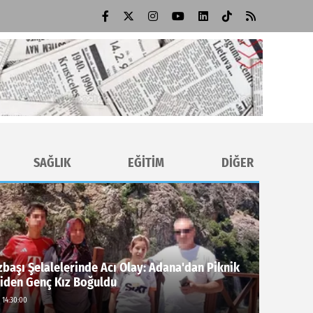
SAĞLIK
EĞİTİM
DİĞER
başı Şelalelerinde Acı Olay: Adana'dan Piknik
Giden Genç Kız Boğuldu
 14:30:00