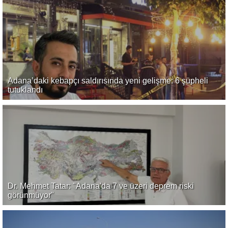
Adana’daki kebapçı saldırısında yeni gelişme: 6 şüpheli
tutuklandı
Dr. Mehmet Tatar: "Adana'da 7 ve üzeri deprem riski
görünmüyor"