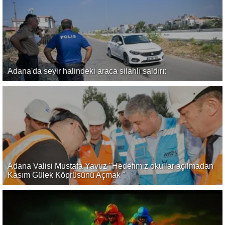
Adana'da seyir halindeki araca silahlı saldırı:
Adana Valisi Mustafa Yavuz "Hedefimiz okullar açılmadan
Kasım Gülek Köprüsünü Açmak "