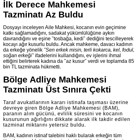
İlk Derece Mahkemesi
Tazminatı Az Buldu
Dosyayı inceleyen Aile Mahkesi, kocanın evin geçimine
katkı sağlamadığını, sadakat yükümlülüğüne aykırı
davrandığını ve eşine "tosbağa, kedi" dediğini tescilleyerek
kocayı ağır kusurlu buldu. Ancak mahkeme, davacı kadının
da erkeğe yönelik
"Sen erkek misin, terli kokarca, kel, fodul,
soğan erkeği"
ifadelerini kullandığını, ev işlerini ihmal
ettiğini belirterek kadına da "az kusur" verdi ve toplamda 85
bin TL tazminata hükmetti.
Bölge Adliye Mahkemesi
Tazminatı Üst Sınıra Çekti
Taraf avukatlarının kararı istinafa taşıması üzerine
devreye giren Bölge Adliye Mahkemesi (BAM),
paranın alım gücünü, evlilik süresini ve kocanın
kusurunun ağırlığını dikkate alarak ilk takdir edilen
tazminat miktarını yetersiz buldu.
BAM, kadının istinaf talebini haklı bularak erkeğin tüm