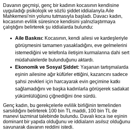
Davanın geçmişi, genç bir kadının kocasının kendisine
uyguladığı psikolojik ve sözlü şiddet iddialarıyla Aile
Mahkemesi'nin yolunu tutmasıyla başladı. Davacı kadın,
kocasının evlilik süresince kendisini yalnızlaştırmaya
çalıştığını belirterek şu iddialarda bulundu:
Aile Baskısı:
Kocasının, kendi ailesi ve kardeşleriyle
görüşmesini tamamen yasakladığını, eve gelmelerini
istemediğini ve telefonla iletişim kurmalarına dahi sert
müdahalelerde bulunduğunu aktardı.
Ekonomik ve Sosyal Şiddet:
Yaşanan tartışmalarda
eşinin ailesine ağır küfürler ettiğini, kazancını sadece
şahsi zevkleri için harcayarak evin geçimine katkı
sağlamadığını ve başka kadınlarla görüşerek sadakat
yükümlülüğünü çiğnediğini öne sürdü.
Genç kadın, bu gerekçelerle evlilik birliğinin temelinden
sarsıldığını belirterek 100 bin TL maddi, 100 bin TL de
manevi tazminat talebinde bulundu. Davalı koca ise eşinin
dominant bir yapıda olduğunu ve iddiaların asılsız olduğunu
savunarak davanın reddini istedi.