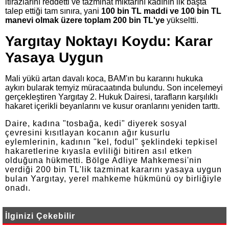
itirazlarını reddetti ve tazminat miktarını kadının ilk başta
talep ettiği tam sınıra, yani
100 bin TL maddi ve 100 bin TL
manevi olmak üzere toplam 200 bin TL'ye
yükseltti.
Yargıtay Noktayı Koydu: Karar
Yasaya Uygun
Mali yükü artan davalı koca, BAM'ın bu kararını hukuka
aykırı bularak temyiz müracaatında bulundu. Son incelemeyi
gerçekleştiren Yargıtay 2. Hukuk Dairesi, tarafların karşılıklı
hakaret içerikli beyanlarını ve kusur oranlarını yeniden tarttı.
Daire, kadına "tosbağa, kedi" diyerek sosyal
çevresini kısıtlayan kocanın ağır kusurlu
eylemlerinin, kadının "kel, fodul" şeklindeki tepkisel
hakaretlerine kıyasla evliliği bitiren asıl etken
olduğuna hükmetti. Bölge Adliye Mahkemesi'nin
verdiği 200 bin TL'lik tazminat kararını yasaya uygun
bulan Yargıtay, yerel mahkeme hükmünü oy birliğiyle
onadı.
İlginizi Çekebilir