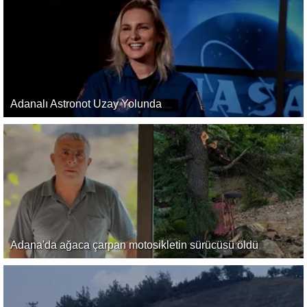
Adanalı Astronot Uzay Yolunda
Adana'da ağaca çarpan motosikletin sürücüsü öldü