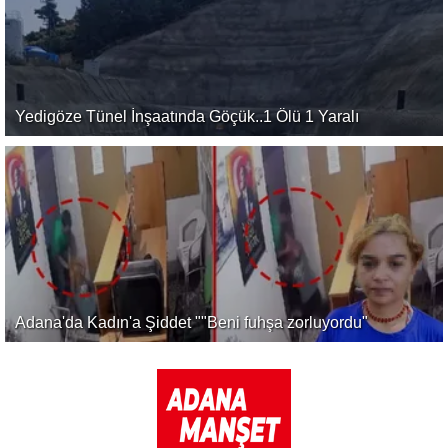
Yedigöze Tünel İnşaatında Göçük..1 Ölü 1 Yaralı
Adana'da Kadın'a Şiddet ""Beni fuhşa zorluyordu"