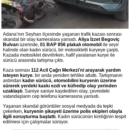
Adana’nın Seyhan ilçesinde yaşanan trafik kazası sonrası
skandal bir olay kameralara yansıdı.
Aliya İzzet Begoviç
Bulvarı
üzerinde,
01 BAP 856 plakalı otomobil
ile seyir
halinde olan kadın sürücü, bir motosikletli kuryeye çarptı.
Kazada motosiklet devrilirken, hafif yaralanan kurye ile
sürücü arasında tartışma çıktı.
Kaza sonrası
112 Acil Çağrı Merkezi’ni arayarak yardım
isteyen kurye
, bir anda yeniden tehlike atlattı. Tartışmanın
ardından
kadın sürücü, otomobilini kuryenin üzerine
sürerek yerdeki kaskı ezdi ve küfredip olay yerinden
uzaklaştı
. Saniye saniye kaydedilen olay, çevredeki
vatandaşların cep telefonu kamerasına yansıdı.
Yaşanan skandal görüntüler sosyal medyada da tepki
çekerken,
kuryenin şikayeti üzerine polis ekipleri olayla
ilgili soruşturma başlattı
. Kadın sürücünün kimliğinin tespit
edilmesi için çalışmalar sürüyor.