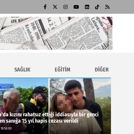
SAĞLIK
EĞİTİM
DİĞER
'da kızını rahatsız ettiği iddiasıyla bir genci
en sanığa 15 yıl hapis cezası verildi
 18:50:00