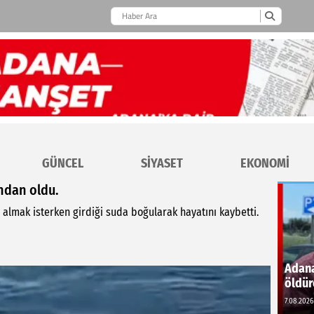
GÜNCEL
SİYASET
EKONOMİ
ndan oldu.
almak isterken girdiği suda boğularak hayatını kaybetti.
Adana
öldür
7.08.2026