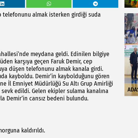
 telefonunu almak isterken girdiği suda
ahallesi’nde meydana geldi. Edinilen bilgiye
rüden karşıya geçen Faruk Demir, cep
uya düşen telefonunu almak kanala girdi.
uda kayboldu. Demir’in kaybolduğunu gören
ine İl Emniyet Müdürlüğü Su Altı Grup Amirliği
ADA
sevk edildi. Gelen ekipler sulama kanalına
ayla Demir’in cansız bedeni bulundu.
orguna kaldırıldı.