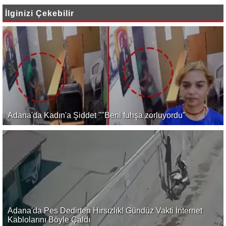
İlginizi Çekebilir
Adana'da Kadın'a Şiddet ""Beni fuhşa zorluyordu"
Adana'da Pes Dedirten Hırsızlık! Gündüz Vakti İnternet
Kablolarını Böyle Çaldı