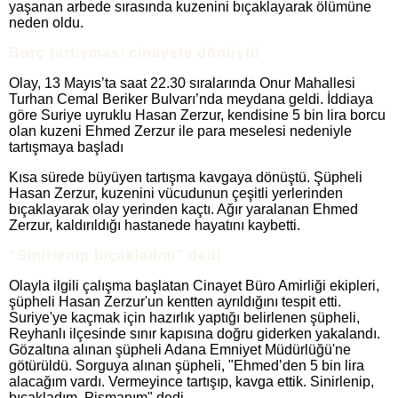
yaşanan arbede sırasında kuzenini bıçaklayarak ölümüne
neden oldu.
Borç tartışması cinayete dönüştü
Olay, 13 Mayıs’ta saat 22.30 sıralarında Onur Mahallesi
Turhan Cemal Beriker Bulvarı’nda meydana geldi. İddiaya
göre Suriye uyruklu Hasan Zerzur, kendisine 5 bin lira borcu
olan kuzeni Ehmed Zerzur ile para meselesi nedeniyle
tartışmaya başladı
Kısa sürede büyüyen tartışma kavgaya dönüştü. Şüpheli
Hasan Zerzur, kuzenini vücudunun çeşitli yerlerinden
bıçaklayarak olay yerinden kaçtı. Ağır yaralanan Ehmed
Zerzur, kaldırıldığı hastanede hayatını kaybetti.
“Sinirlenip bıçakladım” dedi
Olayla ilgili çalışma başlatan Cinayet Büro Amirliği ekipleri,
şüpheli Hasan Zerzur'un kentten ayrıldığını tespit etti.
Suriye'ye kaçmak için hazırlık yaptığı belirlenen şüpheli,
Reyhanlı ilçesinde sınır kapısına doğru giderken yakalandı.
Gözaltına alınan şüpheli Adana Emniyet Müdürlüğü'ne
götürüldü. Sorguya alınan şüpheli, "Ehmed’den 5 bin lira
alacağım vardı. Vermeyince tartışıp, kavga ettik. Sinirlenip,
bıçakladım. Pişmanım" dedi.