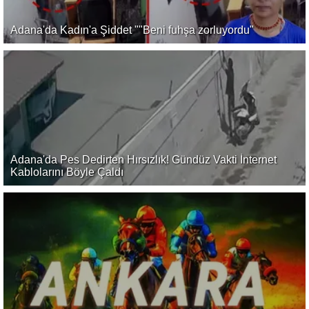
Adana'da Kadın'a Şiddet ""Beni fuhşa zorluyordu"
Adana'da Pes Dedirten Hırsızlık! Gündüz Vakti İnternet
Kablolarını Böyle Çaldı