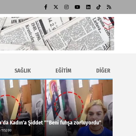
SAĞLIK
EĞİTİM
DİĞER
'da Kadın'a Şiddet ""Beni fuhşa zorluyordu"
 11:52:00