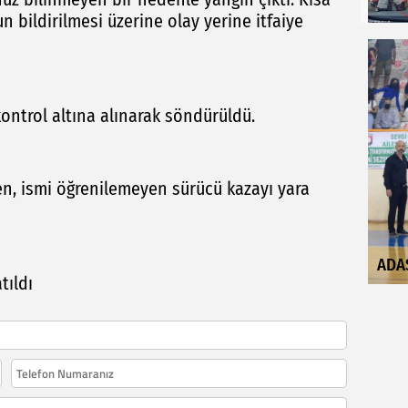
 bildirilmesi üzerine olay yerine itfaiye
ntrol altına alınarak söndürüldü.
n, ismi öğrenilemeyen sürücü kazayı yara
ADA
tıldı