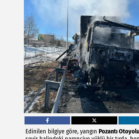
Edinilen bilgiye göre, yangın
Pozantı Otoyolu
seyir halindeki narenciye yüklü bir tırda, he