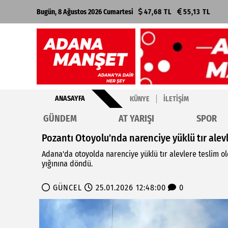
Bugün, 8 Ağustos 2026 Cumartesi
47,68 TL
55,13 TL
ANASAYFA
KÜNYE
İLETIŞIM
GÜNDEM
AT YARIŞI
SPOR
Pozantı Otoyolu'nda narenciye yüklü tır alevl
Adana'da otoyolda narenciye yüklü tır alevlere teslim ol
yığınına döndü.
GÜNCEL
25.01.2026 12:48:00
0