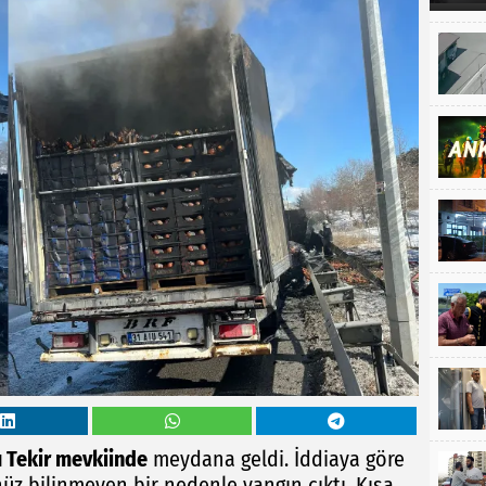
 Tekir mevkiinde
meydana geldi. İddiaya göre
nüz bilinmeyen bir nedenle yangın çıktı. Kısa