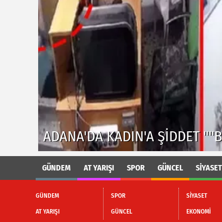
ADANA'DA PES DEDIRTEN HIRS
RDU"
İNTERNET KABLOLARINI BÖYLE
GÜNDEM
AT YARIŞI
SPOR
GÜNCEL
SİYASET
GÜNDEM
SPOR
SİYASET
AT YARIŞI
GÜNCEL
EKONOMİ