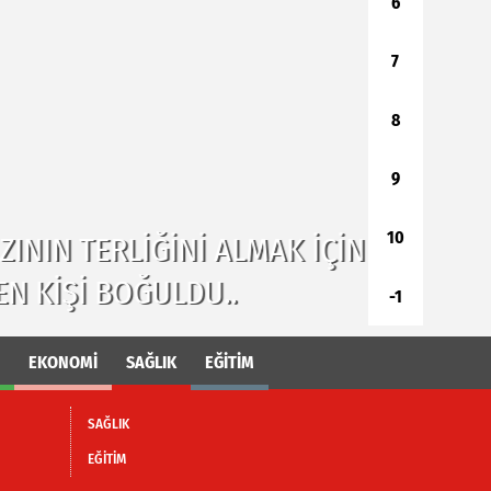
6
7
8
9
10
ALMAK IÇIN SEYHAN BARAJ
ADANA Y
.
NEHRI'N
-1
EKONOMİ
SAĞLIK
EĞİTİM
SAĞLIK
EĞİTİM