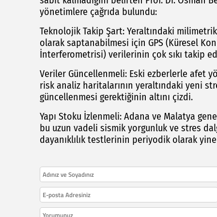
sabit kalmadığını belirten Prof. Dr. Osman Be
yönetimlere çağrıda bulundu:
Teknolojik Takip Şart: Yeraltındaki milimetrik
olarak saptanabilmesi için GPS (Küresel Ko
İnterferometrisi) verilerinin çok sıkı takip e
Veriler Güncellenmeli: Eski ezberlerle afet 
risk analiz haritalarının yeraltındaki yeni st
güncellenmesi gerektiğinin altını çizdi.
Yapı Stoku İzlenmeli: Adana ve Malatya gene
bu uzun vadeli sismik yorgunluk ve stres d
dayanıklılık testlerinin periyodik olarak yin