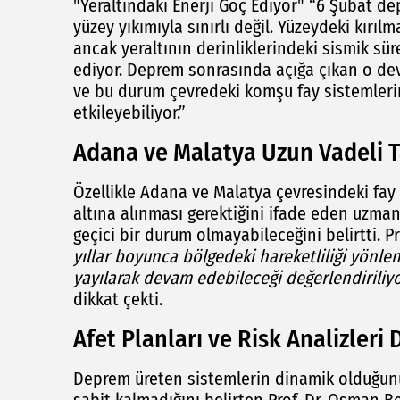
"Yeraltındaki Enerji Göç Ediyor" “6 Şubat de
yüzey yıkımıyla sınırlı değil. Yüzeydeki kırı
ancak yeraltının derinliklerindeki sismik sür
ediyor. Deprem sonrasında açığa çıkan o dev
ve bu durum çevredeki komşu fay sistemlerin
etkileyebiliyor.”
Adana ve Malatya Uzun Vadeli T
Özellikle Adana ve Malatya çevresindeki fay 
altına alınması gerektiğini ifade eden uzman 
geçici bir durum olmayabileceğini belirtti. Pr
yıllar boyunca bölgedeki hareketliliği yönlen
yayılarak devam edebileceği değerlendiriliy
dikkat çekti.
Afet Planları ve Risk Analizleri
Deprem üreten sistemlerin dinamik olduğunu 