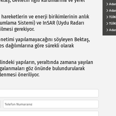
ktaş, devletin ilgili kurumlarına ve yerel
boğuld
döneri
Adana
Adana
Adana
AHKİB
Ali D
Karşı 
taçland
Adana
Turbe
Adana
Adana
Yüreğ
 hareketlerin ve enerji birikimlerinin anlık
kalma
milyon
TÜİK:
Adan
Eğit
İş Ar
DABKA
numlama Sistemi) ve InSAR (Uydu Radarı
TÜİK 
Adan
Yüreğ
Adana
Hasib
dilmesi gerekiyor.
savcıl
Adana
Adana
Yüreğ
Adana
Ali D
Şampiy
Projes
bedelin
yönetimi yapılamayacağını söyleyen Bektaş,
res dağılımlarına göre sürekli olarak
lindeki yapıların, yeraltında zamana yayılan
algalanmaları göz önünde bulundurularak
elenmesi öneriliyor.