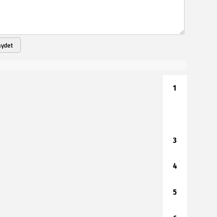
aydet
1
2
3
4
5