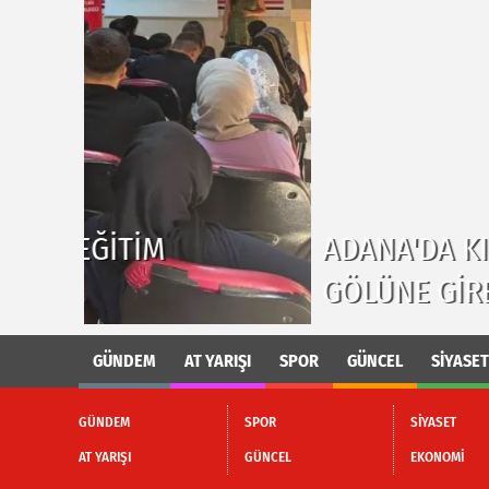
ADANA'DA KIZININ TERLIĞINI 
GÖLÜNE GIREN KIŞI BOĞULDU.
GÜNDEM
AT YARIŞI
SPOR
GÜNCEL
SİYASET
GÜNDEM
SPOR
SİYASET
AT YARIŞI
GÜNCEL
EKONOMİ