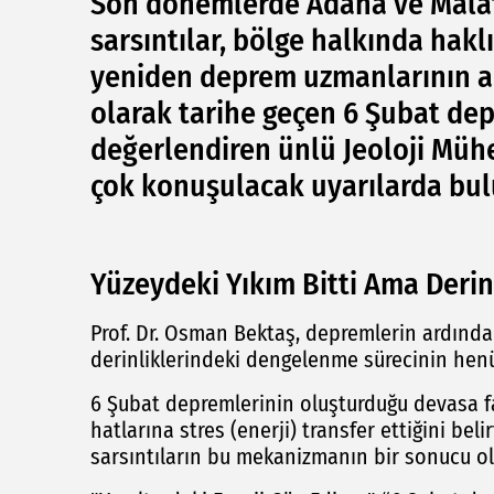
Son dönemlerde Adana ve Malat
sarsıntılar, bölge halkında haklı
yeniden deprem uzmanlarının ana
olarak tarihe geçen 6 Şubat dep
değerlendiren ünlü Jeoloji Mühe
çok konuşulacak uyarılarda bu
Yüzeydeki Yıkım Bitti Ama Deri
Prof. Dr. Osman Bektaş, depremlerin ardın
derinliklerindeki dengelenme sürecinin hen
6 Şubat depremlerinin oluşturduğu devasa fay
hatlarına stres (enerji) transfer ettiğini be
sarsıntıların bu mekanizmanın bir sonucu ol