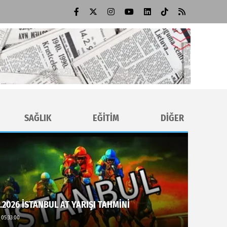
SAĞLIK
EĞİTİM
DİĞER
.2026 İSTANBUL AT YARIŞI TAHMİNİ
 05:33:00