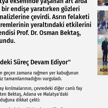
ya ekseninde yaşanan art arda
 bir endişe yaratırken gözleri
lizlerine çevirdi. Asrın felaketi
remlerinin yeraltındaki etkilerini
ndisi Prof. Dr. Osman Bektaş,
lundu.
ndeki Süreç Devam Ediyor"
ADA
dan geçen zamana rağmen yer kabuğunun
üz tamamlanmadığını vurguladı.
 kırılmalarının, çevredeki diğer canlı fay
lirten Bektaş, Adana ve Malatya'daki
duğuna dikkat çekti: