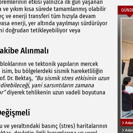
premlerinin etkisi yalnızca ilk gün yaşanan
lma ve yıkım kısa sürede tamamlanmış olabilir
GÜND
eç ve enerji transferi tüm hızıyla devam
asa enerji, yer altında yayılmayı sürdürüyor
i doğrudan tetikleyebiliyor veya
akibe Alınmalı
bloklarının ve tektonik yapıların mercek
isim, bu bölgelerdeki sismik hareketliliğin
of. Dr. Bektaş,
“Bu sismik stres etkisinin uzun
direbileceği, yani sarsıntıların zamana
or”
diyerek tehlikenin uzun vadeli boyutuna
 Değişmeli
Adana
ADS B
Özbek
Özbek
Zeyd
ve yeraltındaki basınç (stres) haritalarının
tamamı
Üniver
Kampüs
Adana
Ads B
Adana
"Adan
AK Pa