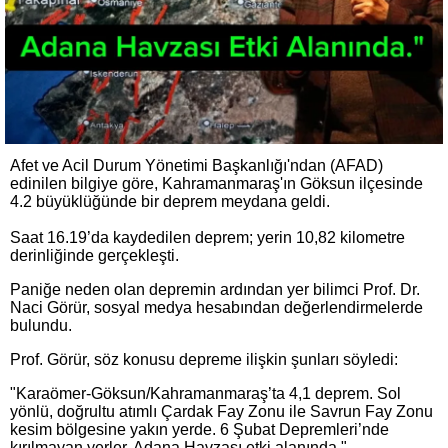
Afet ve Acil Durum Yönetimi Başkanlığı'ndan (AFAD)
edinilen bilgiye göre, Kahramanmaraş'ın Göksun ilçesinde
4.2 büyüklüğünde bir deprem meydana geldi.
Saat 16.19’da kaydedilen deprem; yerin 10,82 kilometre
derinliğinde gerçekleşti.
Paniğe neden olan depremin ardından yer bilimci Prof. Dr.
Naci Görür, sosyal medya hesabından değerlendirmelerde
bulundu.
Prof. Görür, söz konusu depreme ilişkin şunları söyledi:
"Karaömer-Göksun/Kahramanmaraş’ta 4,1 deprem. Sol
yönlü, doğrultu atımlı Çardak Fay Zonu ile Savrun Fay Zonu
kesim bölgesine yakın yerde. 6 Şubat Depremleri’nde
kırılmayan yerler. Adana Havzası etki alanında."