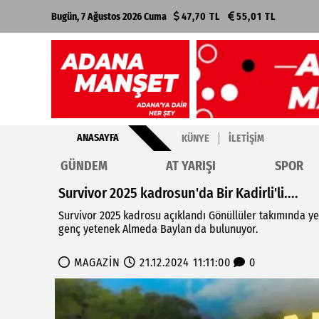
Bugün, 7 Ağustos 2026 Cuma
47,70 TL
55,01 TL
ANASAYFA
KÜNYE
İLETIŞIM
GÜNDEM
AT YARIŞI
SPOR
Survivor 2025 kadrosun'da Bir Kadirli'li....
Survivor 2025 kadrosu açıklandı Gönüllüler takımında ye
genç yetenek Almeda Baylan da bulunuyor.
MAGAZİN
21.12.2024 11:11:00
0