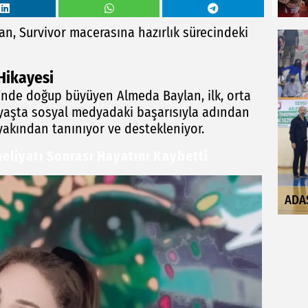
n, Survivor macerasına hazırlık sürecindeki
Hikayesi
’nde doğup büyüyen Almeda Baylan, ilk, orta
ç yaşta sosyal medyadaki başarısıyla adından
yakından tanınıyor ve destekleniyor.
liyatı Sonrası Hayatını Kaybetti
ADA