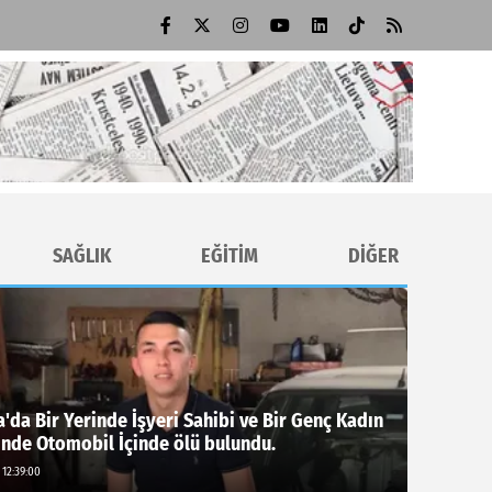
SAĞLIK
EĞİTİM
DİĞER
'da Bir Yerinde İşyeri Sahibi ve Bir Genç Kadın
inde Otomobil İçinde ölü bulundu.
 12:39:00