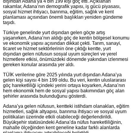
dışından Adana’ya 4 bin 199 kişi göç etti. Açıklanan
rakamlar, Adana’nın demografik yapısı, iş gücü piyasası,
sosyal hizmet ihtiyacı, barınma, eğitim, sağlık ve kent
planlaması açısından önemli başlıkları yeniden gündeme
taşıdı.
Türkiye genelinde yurt dışından gelen göçte artış
yaşanırken, Adana’nın aldığı göç de kentin bölgesel konumu
ve ekonomik yapısı açısından dikkat çekti. Tarım, sanayi,
ticaret ve hizmet sektörlerinin öne çıktığı kentte, yurt
dışından gelen nüfusun sosyal uyum süreçleri ve yerel
hizmetlere etkisi, önümüzdeki dönemde yakından izlenmesi
gereken konular arasında yer aldı.
TÜİK verilerine göre 2025 yılında yurt dışından Adana’ya
gelen kişi sayısı 4 bin 199 oldu. Bu veri, kentin uluslararası
göç hareketliliği içindeki yerini ortaya koyarken, Adana’nın
hem ekonomik hem de sosyal yapısı bakımından göç alan
şehirler arasında bulunduğunu gösterdi.
Adana’ya gelen nüfusun, kentteki istihdam olanakları, eğitim
hizmetleri, sağlık altyapısı, barınma ihtiyacı ve sosyal uyum
politikaları üzerinde etkili olabileceği değerlendirildi.
Büyükşehir statüsündeki Adana’da nüfus hareketliliğinin,
mahalle ölçeğinden kent geneline kadar farklı alanlarda
planlama ihtiyacını artırabileceği belirtildi.