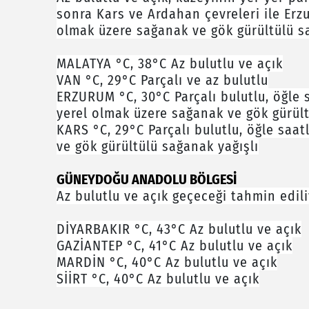
sonra Kars ve Ardahan çevreleri ile Er
olmak üzere sağanak ve gök gürültülü sa
MALATYA °C, 38°C Az bulutlu ve açık
VAN °C, 29°C Parçalı ve az bulutlu
ERZURUM °C, 30°C Parçalı bulutlu, öğle
yerel olmak üzere sağanak ve gök gürült
KARS °C, 29°C Parçalı bulutlu, öğle saa
ve gök gürültülü sağanak yağışlı
GÜNEYDOĞU ANADOLU BÖLGESİ
Az bulutlu ve açık geçeceği tahmin edili
DİYARBAKIR °C, 43°C Az bulutlu ve açık
GAZİANTEP °C, 41°C Az bulutlu ve açık
MARDİN °C, 40°C Az bulutlu ve açık
SİİRT °C, 40°C Az bulutlu ve açık