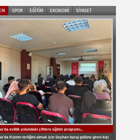
EM
SPOR
EĞİTİM
EKONOMİ
SİYASET
’da evlilik yolundaki çiftlere eğitim programı...
aşkanı Ertan Zeybek "10 milyon avroya FIFA'daki borçların
istan Tashkent State Agrarian University'den Çukurova
istan Tashkent State Agrarian University'den BETA Enerji
an Karalar “CHP’de kalacağım”
nı kapatırız."
sitesine Ziyaret..
üne Ziyaret ...
'da Kızının terliğini almak için Seyhan baraj gölüne giren kişi
aşkanı Ertan Zeybek: “Şehir destek verirse eski günlere
’da 451 okul yöneticisinin görev yeri değişti
a Soya Üretiminde Türkiye Birincisi Oldu"
rti Adana İl Başkanlığı Görevine Av. Mustafa Özkan Atandı..