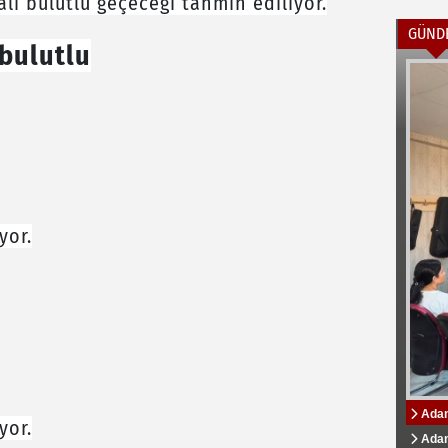
alı bulutlu geçeceği tahmin ediliyor.
GÜND
 bulutlu
yor.
Adana
ADS B
Özbek
Özbek
Zeyd
yor.
tamamı
Üniver
Kampüs
Adana
Ads B
Adana
"Adan
AK Pa