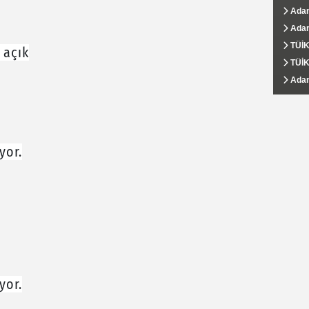
boğuld
döneri
Adana
Adana
Adana
AHKİB
Ali D
Karşı 
taçland
Adana
Turbe
Adana
Adana
Yüreğ
kalma
milyon
TÜİK:
Adan
Eğit
İş Ar
DABKA
 açık
TÜİK 
Adan
Yüreğ
Adana
Hasib
savcıl
Adana
Adana
Yüreğ
Adana
Ali D
Şampiy
Projes
bedelin
yor.
yor.