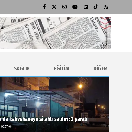
SAĞLIK
EĞİTİM
DİĞER
'da kahvehaneye silahlı saldırı: 3 yaralı
 03:57:00