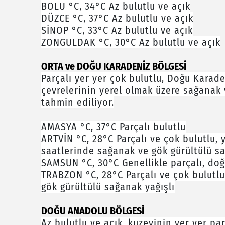
BOLU °C, 34°C Az bulutlu ve açık
DÜZCE °C, 37°C Az bulutlu ve açık
SİNOP °C, 33°C Az bulutlu ve açık
ZONGULDAK °C, 30°C Az bulutlu ve açık
ORTA ve DOĞU KARADENİZ BÖLGESİ
Parçalı yer yer çok bulutlu, Doğu Karaden
çevrelerinin yerel olmak üzere sağanak 
tahmin ediliyor.
AMASYA °C, 37°C Parçalı bulutlu
ARTVİN °C, 28°C Parçalı ve çok bulutlu,
saatlerinde sağanak ve gök gürültülü sa
SAMSUN °C, 30°C Genellikle parçalı, doğ
TRABZON °C, 28°C Parçalı ve çok bulutl
gök gürültülü sağanak yağışlı
DOĞU ANADOLU BÖLGESİ
Az bulutlu ve açık, kuzeyinin yer yer pa