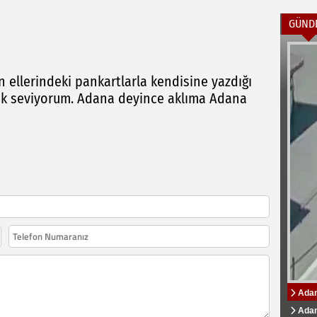
GÜND
ellerindeki pankartlarla kendisine yazdığı
 çok seviyorum. Adana deyince aklıma Adana
Adana
ADS B
Özbek
Özbek
Zeyd
Böyle 
tamamı
Üniver
Kampüs
Adana
Ads B
Adana
"Adan
AK Pa