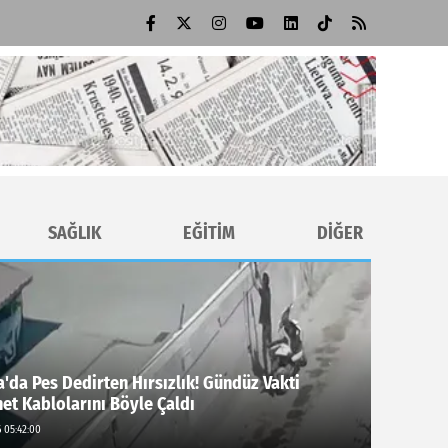
SAĞLIK
EĞİTİM
DİĞER
'da Pes Dedirten Hırsızlık! Gündüz Vakti
net Kablolarını Böyle Çaldı
 05:42:00