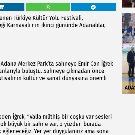
nen Türkiye Kültür Yolu Festivali,
ği Karnavalı’nın ikinci gününde Adanalılar,
esi Adana Merkez Park’ta sahneye Emir Can İğrek
ayranlarıyla buluştu. Sahneye çıkmadan önce
estivalinin kültür ve sanat dünyasına önemli
ADA
den İğrek, “Valla müthiş bir coşku var sesleri
çok büyük bir sahne var, o yüzden burada
 eğleneceğiz. Yer yer duygulanırız ama sona