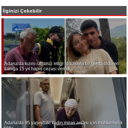
İlginizi Çekebilir
Adana'da kızını rahatsız ettiği iddiasıyla bir genci öldüren
sanığa 15 yıl hapis cezası verildi
Adana'da 95 yaşındaki kadın miras arsası için mahkemelik
oldu