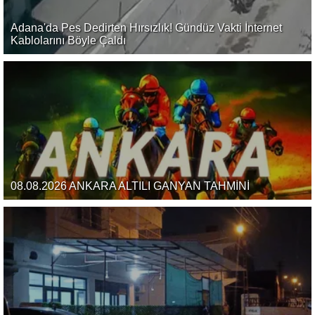
Adana'da Pes Dedirten Hırsızlık! Gündüz Vakti İnternet
Kablolarını Böyle Çaldı
08.08.2026 ANKARA ALTILI GANYAN TAHMİNİ