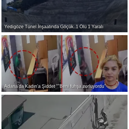
Yedigöze Tünel İnşaatında Göçük..1 Ölü 1 Yaralı
Adana'da Kadın'a Şiddet ""Beni fuhşa zorluyordu"