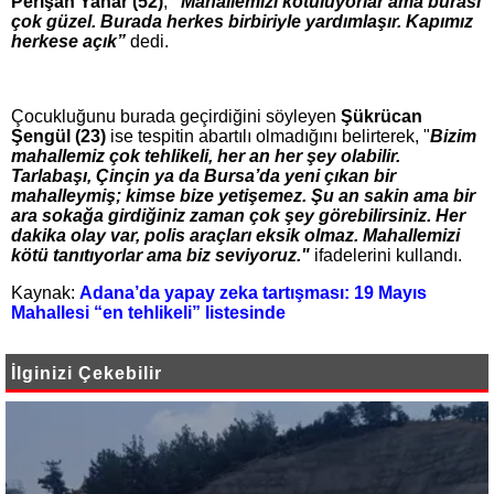
Perişan Yanar (52)
,
“Mahallemizi kötülüyorlar ama burası
çok güzel. Burada herkes birbiriyle yardımlaşır. Kapımız
herkese açık”
dedi.
Çocukluğunu burada geçirdiğini söyleyen
Şükrücan
Şengül (23)
ise tespitin abartılı olmadığını belirterek, "
Bizim
mahallemiz çok tehlikeli, her an her şey olabilir.
Tarlabaşı, Çinçin ya da Bursa’da yeni çıkan bir
mahalleymiş; kimse bize yetişemez. Şu an sakin ama bir
ara sokağa girdiğiniz zaman çok şey görebilirsiniz. Her
dakika olay var, polis araçları eksik olmaz. Mahallemizi
kötü tanıtıyorlar ama biz seviyoruz."
ifadelerini kullandı.
Kaynak:
Adana’da yapay zeka tartışması: 19 Mayıs
Mahallesi “en tehlikeli” listesinde
İlginizi Çekebilir