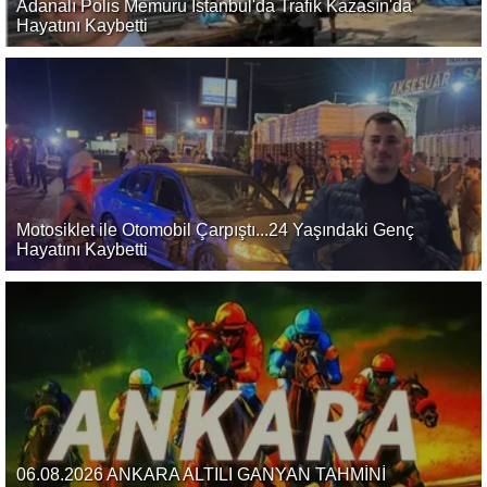
Adanalı Polis Memuru İstanbul'da Trafik Kazasın'da
Hayatını Kaybetti
Motosiklet ile Otomobil Çarpıştı...24 Yaşındaki Genç
Hayatını Kaybetti
06.08.2026 ANKARA ALTILI GANYAN TAHMİNİ