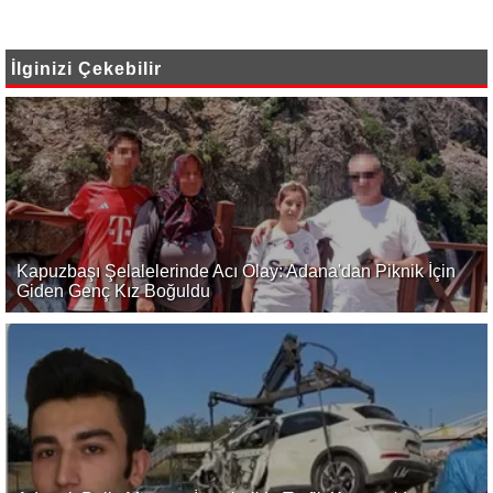
İlginizi Çekebilir
Kapuzbaşı Şelalelerinde Acı Olay: Adana'dan Piknik İçin
Giden Genç Kız Boğuldu