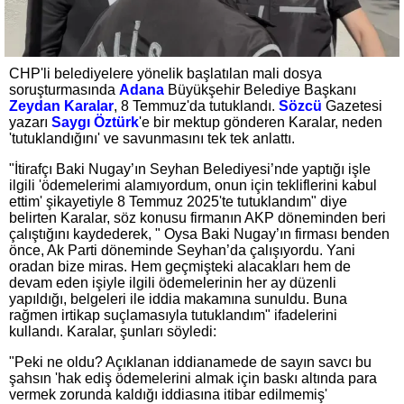
CHP'li belediyelere yönelik başlatılan mali dosya
soruşturmasında
Adana
Büyükşehir Belediye Başkanı
Zeydan Karalar
, 8 Temmuz'da tutuklandı.
Sözcü
Gazetesi
yazarı
Saygı Öztürk
'e bir mektup gönderen Karalar, neden
'tutuklandığını' ve savunmasını tek tek anlattı.
"İtirafçı Baki Nugay’ın Seyhan Belediyesi’nde yaptığı işle
ilgili 'ödemelerimi alamıyordum, onun için tekliflerini kabul
ettim' şikayetiyle 8 Temmuz 2025'te tutuklandım" diye
belirten Karalar, söz konusu firmanın AKP döneminden beri
çalıştığını kaydederek, " Oysa Baki Nugay’ın firması benden
önce, Ak Parti döneminde Seyhan’da çalışıyordu. Yani
oradan bize miras. Hem geçmişteki alacakları hem de
devam eden işiyle ilgili ödemelerinin her ay düzenli
yapıldığı, belgeleri ile iddia makamına sunuldu. Buna
rağmen irtikap suçlamasıyla tutuklandım" ifadelerini
kullandı. Karalar, şunları söyledi:
"Peki ne oldu? Açıklanan iddianamede de sayın savcı bu
şahsın 'hak ediş ödemelerini almak için baskı altında para
vermek zorunda kaldığı iddiasına itibar edilmemiş'