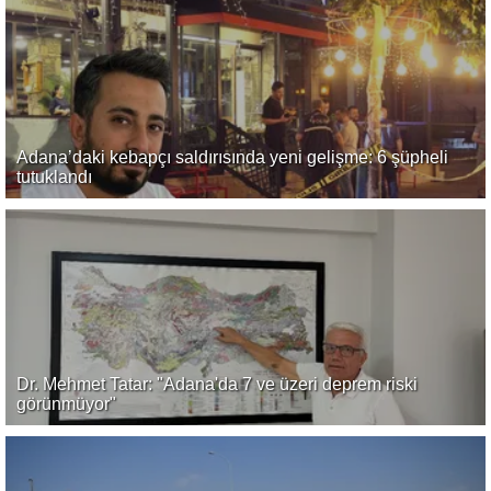
Adana’daki kebapçı saldırısında yeni gelişme: 6 şüpheli
tutuklandı
Dr. Mehmet Tatar: "Adana'da 7 ve üzeri deprem riski
görünmüyor"