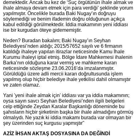
demektedir. Ancak bu kez de ‘Suç örgütünün ihale almak ve
ihale almaya devam etmek için para verdiği’ şeklinde yorum
yapılmıştır. Öncelikle burada Baki Nugay’ın doğruyu
söylemediği ve benim ifademin doğru olduğunun açıkça
kabul edildiği görülmektedir. İddia makamının yeni iddiası
ise bir kurgudan öteye gidememiştir.
Neden? Buradan bakalım; Baki Nugay’ın Seyhan
Belediyesi’nden aldığı; 2015/57652 sayılı ve 6 firmanın
katıldığı ihaleye yapılan itirazlar neticesinde Kamu İhale
Kurumu ihaleyi iptal etmiş. Bölge İdare Mahkemesi ihalenin
Barka’nın olduğuna karar vermiş ve mahkeme kararı
neticesinde sözleşme 23.06.2016’da imzalanmıştır.
Görüldüğü üzere adli mercii kararı doğrultusunda işlem
yapılmış olup hiçbir belediye ihale yetkilisi dahil olmamıştır
ve zaten olamaz.
Yani 'yeni ihale almak için' iddiası var ya iddia makamının;
oysa sayın savcı Seyhan Belediyesi’nden ilgili belgeleri
celp ettiğinde Zeydan Karalar Başkanlığı döneminde bu
şahısların hiçbir şirketinin başka bir ihale almadığını görmüş
olmalıydı. Ne yazık ki iddia makamı burada var olmayan bir
şey üzerinden suç kurgusu yapmıştır"
AZİZ İHSAN AKTAŞ DOSYASINA DA DEĞİNDİ