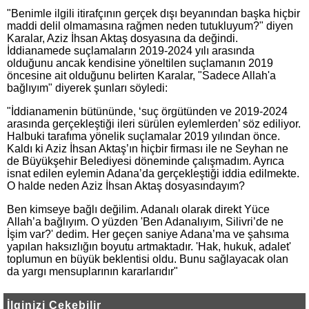
"Benimle ilgili itirafçının gerçek dışı beyanından başka hiçbir
maddi delil olmamasına rağmen neden tutukluyum?" diyen
Karalar, Aziz İhsan Aktaş dosyasına da değindi.
İddianamede suçlamaların 2019-2024 yılı arasında
olduğunu ancak kendisine yöneltilen suçlamanın 2019
öncesine ait olduğunu belirten Karalar, "Sadece Allah'a
bağlıyım" diyerek şunları söyledi:
"İddianamenin bütününde, ‘suç örgütünden ve 2019-2024
arasında gerçekleştiği ileri sürülen eylemlerden’ söz ediliyor.
Halbuki tarafıma yönelik suçlamalar 2019 yılından önce.
Kaldı ki Aziz İhsan Aktaş’ın hiçbir firması ile ne Seyhan ne
de Büyükşehir Belediyesi döneminde çalışmadım. Ayrıca
isnat edilen eylemin Adana’da gerçekleştiği iddia edilmekte.
O halde neden Aziz İhsan Aktaş dosyasındayım?
Ben kimseye bağlı değilim. Adanalı olarak direkt Yüce
Allah’a bağlıyım. O yüzden 'Ben Adanalıyım, Silivri’de ne
İşim var?' dedim. Her geçen saniye Adana’ma ve şahsıma
yapılan haksızlığın boyutu artmaktadır. 'Hak, hukuk, adalet'
toplumun en büyük beklentisi oldu. Bunu sağlayacak olan
da yargı mensuplarının kararlarıdır"
İlginizi Çekebilir