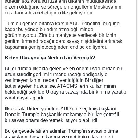
süredir, söz konusu füzelerin ülkenin müdafaasında
elzem olduğunu ve süregelen engellerin Moskova’nın
çıkarlarına hizmet ettiğini dile getiriyordu.
Tüm bu gerilen ortama karşın ABD Yönetimi, bugüne
kadar bu yönde bir adım atma eğiliminde
görünmüyordu. Zira bu mahiyette verilecek bir iznin
gerilimi tırmandıracağından; savaşın şiddetini artırarak
kapsamını genişleteceğinden endişe ediliyordu.
Biden Ukrayna'ya Neden İzin Vermişti?
Bu durumda ilk akla gelen ve en önemli sorulardan biri,
uzun süredir gerilimi tırmandıracağı endişesiyle
verilmeyen iznin “neden” verildiğidir. Bir diğer
tartışılagelen husus ise, ATACMS’lerin kullanımının
beklendiği şekilde Ukrayna savaşında bir kırılma yaratıp
yaratmayacağı idi.
İlk olarak, Biden yönetimi ABD'nin seçilmiş başkanı
Donald Trump'a başkanlık makamıyla birlikte çetrefilli
bir savaş ortamı devretmek istiyor olabilirdi.
Bu çerçevede atılan adımlar, Trump’ın savaşı bitirme
arayışlarını boşa çıkartma ve gerilimin çıtasını geri