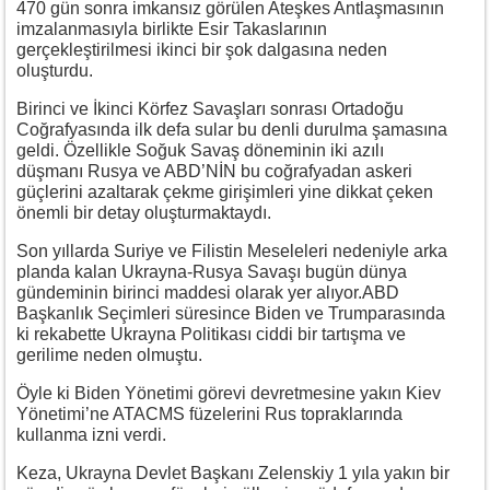
470 gün sonra imkansız görülen Ateşkes Antlaşmasının
imzalanmasıyla birlikte Esir Takaslarının
gerçekleştirilmesi ikinci bir şok dalgasına neden
oluşturdu.
Birinci ve İkinci Körfez Savaşları sonrası Ortadoğu
Coğrafyasında ilk defa sular bu denli durulma şamasına
geldi. Özellikle Soğuk Savaş döneminin iki azılı
düşmanı Rusya ve ABD’NİN bu coğrafyadan askeri
güçlerini azaltarak çekme girişimleri yine dikkat çeken
önemli bir detay oluşturmaktaydı.
Son yıllarda Suriye ve Filistin Meseleleri nedeniyle arka
planda kalan Ukrayna-Rusya Savaşı bugün dünya
gündeminin birinci maddesi olarak yer alıyor.ABD
Başkanlık Seçimleri süresince Biden ve Trumparasında
ki rekabette Ukrayna Politikası ciddi bir tartışma ve
gerilime neden olmuştu.
Öyle ki Biden Yönetimi görevi devretmesine yakın
Kiev
Yönetimi’ne ATACMS füzelerini Rus topraklarında
kullanma izni verdi.
Keza, Ukrayna Devlet Başkanı Zelenskiy 1 yıla yakın bir