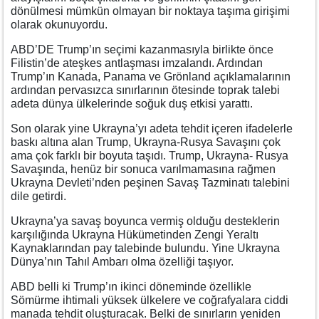
dönülmesi mümkün olmayan bir noktaya taşıma girişimi
olarak okunuyordu.
ABD’DE Trump’ın seçimi kazanmasıyla birlikte önce
Filistin’de ateşkes antlaşması imzalandı. Ardından
Trump’ın Kanada, Panama ve Grönland açıklamalarının
ardından pervasızca sınırlarının ötesinde toprak talebi
adeta dünya ülkelerinde soğuk duş etkisi yarattı.
Son olarak yine Ukrayna’yı adeta tehdit içeren ifadelerle
baskı altına alan Trump, Ukrayna-Rusya Savaşını çok
ama çok farklı bir boyuta taşıdı. Trump, Ukrayna- Rusya
Savaşında, henüz bir sonuca varılmamasına rağmen
Ukrayna Devleti’nden peşinen Savaş Tazminatı talebini
dile getirdi.
Ukrayna’ya savaş boyunca vermiş olduğu desteklerin
karşılığında Ukrayna Hükümetinden Zengi Yeraltı
Kaynaklarından pay talebinde bulundu. Yine Ukrayna
Dünya’nın Tahıl Ambarı olma özelliği taşıyor.
ABD belli ki Trump’ın ikinci döneminde özellikle
Sömürme ihtimali yüksek ülkelere ve coğrafyalara ciddi
manada tehdit oluşturacak. Belki de sınırların yeniden