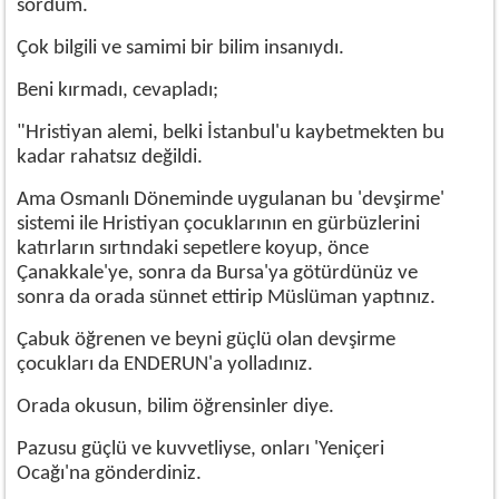
sordum.
Çok bilgili ve samimi bir bilim insanıydı.
Beni kırmadı, cevapladı;
"Hristiyan alemi, belki İstanbul'u kaybetmekten bu
kadar rahatsız değildi.
Ama Osmanlı Döneminde uygulanan bu 'devşirme'
sistemi ile Hristiyan çocuklarının en gürbüzlerini
katırların sırtındaki sepetlere koyup, önce
Çanakkale'ye, sonra da Bursa'ya götürdünüz ve
sonra da orada sünnet ettirip Müslüman yaptınız.
Çabuk öğrenen ve beyni güçlü olan devşirme
çocukları da ENDERUN'a yolladınız.
Orada okusun, bilim öğrensinler diye.
Pazusu güçlü ve kuvvetliyse, onları 'Yeniçeri
Ocağı'na gönderdiniz.