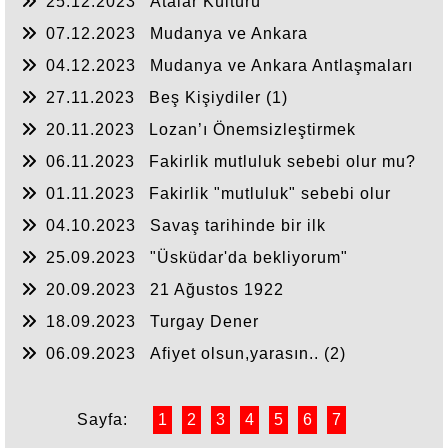
25.12.2023
Atalar Kültürü
07.12.2023
Mudanya ve Ankara
Antlaşmaları(2)
04.12.2023
Mudanya ve Ankara Antlaşmaları
(1)
27.11.2023
Beş Kişiydiler (1)
20.11.2023
Lozan’ı Önemsizleştirmek
06.11.2023
Fakirlik mutluluk sebebi olur mu?
(2)
01.11.2023
Fakirlik "mutluluk" sebebi olur
mu? (1)
04.10.2023
Savaş tarihinde bir ilk
25.09.2023
"Üsküdar'da bekliyorum"
20.09.2023
21 Ağustos 1922
18.09.2023
Turgay Dener
06.09.2023
Afiyet olsun,yarasın.. (2)
Sayfa:
1
2
3
4
5
6
7