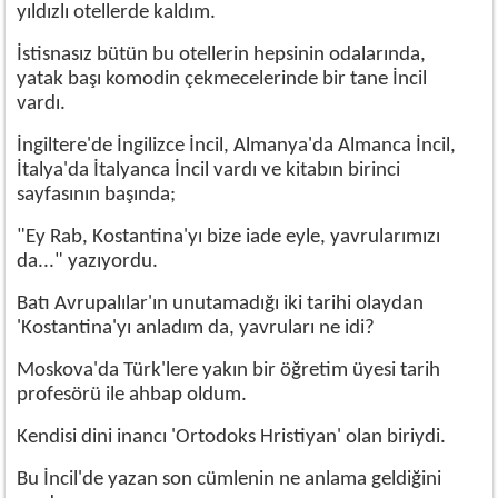
yıldızlı otellerde kaldım.
İstisnasız bütün bu otellerin hepsinin odalarında,
yatak başı komodin çekmecelerinde bir tane İncil
vardı.
İngiltere'de İngilizce İncil, Almanya'da Almanca İncil,
İtalya'da İtalyanca İncil vardı ve kitabın birinci
sayfasının başında;
"Ey Rab, Kostantina'yı bize iade eyle, yavrularımızı
da..." yazıyordu.
Batı Avrupalılar'ın unutamadığı iki tarihi olaydan
'Kostantina'yı anladım da, yavruları ne idi?
Moskova'da Türk'lere yakın bir öğretim üyesi tarih
profesörü ile ahbap oldum.
Kendisi dini inancı 'Ortodoks Hristiyan' olan biriydi.
Bu İncil'de yazan son cümlenin ne anlama geldiğini