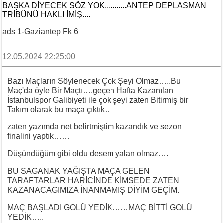
BAŞKA DIYECEK SÖZ YOK...........ANTEP DEPLASMAN
TRIBÜNÜ HAKLI İMIŞ....
ads 1-Gaziantep Fk 6
12.05.2024 22:25:00
Bazı Maçların Söylenecek Çok Şeyi Olmaz…..Bu
Maç'da öyle Bir Maçtı….geçen Hafta Kazanılan
İstanbulspor Galibiyeti ile çok şeyi zaten Bitirmiş bir
Takım olarak bu maça çıktık…
zaten yazımda net belirtmiştim kazandık ve sezon
finalini yaptık……
Düşündüğüm gibi oldu desem yalan olmaz….
BU SAGANAK YAĞIŞTA MAÇA GELEN
TARAFTARLAR HARİCİNDE KİMSEDE ZATEN
KAZANACAGIMIZA İNANMAMIŞ DİYİM GEÇİM.
MAÇ BAŞLADI GOLÜ YEDİK……MAÇ BİTTİ GOLÜ
YEDİK…..