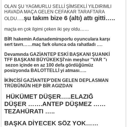
OLAN ŞU YAGMURLU SELLİ ŞİMSEKLİ YILDIRIMLI
HAVADA MAÇA GELEN CEFAKAR TARAFTARA
şu takım bize 6 (altı) attı gitti…..
OLDU…..
maçta en çok ilgimi çeken iki şey oldu……
BİR hakemin Adanademirsporlu oyunculara karşı
sert tavrı……maç fark olunca oda rahatladı ….
Devamında GAZİANTEP ESKİ BAŞKANI ŞUANKİ
TFF BAŞKANI BÜYÜKEKŞİ'nin meşhur "VAR "ı
sezon içinde en az 100 defa gördüğümüz
posizyonda BALOTTELLİ yi atması…..
İKİNCİSİ GAZİANTEP'DEN GELEN DEPLASMAN
TRÜBÜNÜN HEP BİR AGIZDAN
HÜKÜMET DÜŞER…..ELAZIĞ
DÜŞER …….ANTEP DÜŞMEZ ……
TEZAHÜRATI …..
BAŞKA DİYECEK SÖZ YOK……