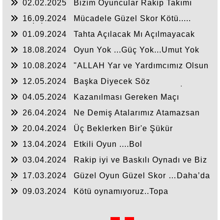
02.02.2025
Bizim Oyuncular Rakip Takımı
Uyutuyorlar....
16.09.2024
Mücadele Güzel Skor Kötü.....
BAZI İSİMLERDE ISRARI BIRAKALIM…
01.09.2024
Tahta Açılacak Mı Açılmayacak
Mı..Derken …
18.08.2024
Oyun Yok ...Güç Yok...Umut Yok
.......
10.08.2024
"ALLAH Yar ve Yardımcımız Olsun
"Sezonuna Maglubiyet'le Başladık...
12.05.2024
Başka Diyecek Söz
Yok...........Antep Deplasman Tribünü Haklı İmiş....
04.05.2024
Kazanılması Gereken Maçı
Kazandık.....
26.04.2024
Ne Demiş Atalarımız Atamazsan
Atarlar….
20.04.2024
Üç Beklerken Bir'e Şükür
Etmek....
13.04.2024
Etkili Oyun ....Bol
Posizyon....Golsüz Maç.....
03.04.2024
Rakip iyi ve Baskılı Oynadı ve Biz
Zaman Zaman ayak Uydurduk....
17.03.2024
Güzel Oyun Güzel Skor …Daha’da
İyi Olacak …
09.03.2024
Kötü oynamıyoruz..Topa
Hakimiz…Tek Sıkıntı Cezalanı içinde Forvet'le
Topu Buluşturmak..