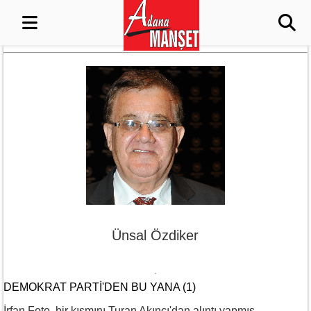
Ünsal Özdiker
DEMOKRAT PARTI'DEN BU YANA (1)
İrfan Foto, bir kısmını Turan Akıncı'dan alıntı yapmış.