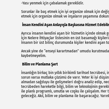
-Yası yenmek için çabalamak gereklidir.
Sorunlar ile baş etmek için iyi organize olmak için değiş
etmek için organize olmak ve inşaların yaşamına dokun
İnsan Kendini Aşan Anlayışla Başkasına Hizmet Edebil
Ayrıca insanın kendini aşan bir hizmetin içinde olmak g
İçin Nelere İhtiyaçlar listesinin en üst basamağı kişileri
İnsanın bir üst bilinç durumunda kişiler kendini aşan 
Ancak yine de “enseyi karartmadan” umudu kurutmadan 
kaybetmeyelim.
Bilim ve Planlama Şart
İnsanlığın birkaç bin yıllık birikimli tarihsel tecrübesi,
sorun varsa mutlaka çözümü de varır. Yeter ki iyi düşünü
almadan sağduyu ile gelişmeleri doğru analiz edip, nede
tecrübeden hareketle bilgi, bilim ve teknolojinin gerekl
ile planlı programlı, umutla ve coşku ile çalışalım. Her 
geleceğiz. Akıl, bilim ve planlama ile başaracağız. Yarın