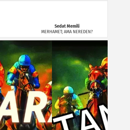
Sedat Memili
MERHAMET; AMA NEREDEN?
Ünsal Özdiker
Bunları Biliyor muydunuz?