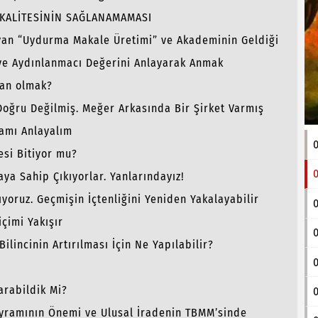
M KALİTESİNİN SAĞLANAMAMASI
ayan “Uydurma Makale Üretimi” ve Akademinin Geldiği
 ve Aydınlanmacı Değerini Anlayarak Anmak
san olmak?
Doğru Değilmiş. Meğer Arkasında Bir Şirket Varmış
amı Anlayalım
0
esi Bitiyor mu?
0
ya Sahip Çıkıyorlar. Yanlarındayız!
oruz. Geçmişin İçtenliğini Yeniden Yakalayabilir
çimi Yakışır
0
lincinin Artırılması İçin Ne Yapılabilir?
0
rabildik Mi?
0
yramının Önemi ve Ulusal İradenin TBMM’sinde