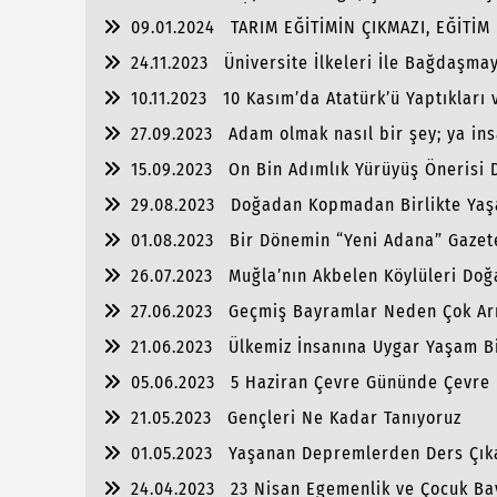
Acılarımız Halen İçimizi Yakıyor.
09.01.2024
TARIM EĞİTİMİN ÇIKMAZI, EĞİTİ
24.11.2023
Üniversite İlkeleri İle Bağdaşm
Yer
10.11.2023
10 Kasım’da Atatürk’ü Yaptıkları
27.09.2023
Adam olmak nasıl bir şey; ya in
15.09.2023
On Bin Adımlık Yürüyüş Önerisi 
29.08.2023
Doğadan Kopmadan Birlikte Yaş
01.08.2023
Bir Dönemin “Yeni Adana” Gazet
26.07.2023
Muğla’nın Akbelen Köylüleri Doğa
27.06.2023
Geçmiş Bayramlar Neden Çok Arıy
miyiz?
21.06.2023
Ülkemiz İnsanına Uygar Yaşam Bi
05.06.2023
5 Haziran Çevre Gününde Çevre Bi
21.05.2023
Gençleri Ne Kadar Tanıyoruz
01.05.2023
Yaşanan Depremlerden Ders Çıka
24.04.2023
23 Nisan Egemenlik ve Çocuk Ba