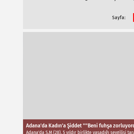
Temsiliyeti Nasıl Sağlanmalı
Sayfa:
Adana'da Kadın'a Şiddet ""Beni fuhşa zorluyor
 edinilen
Adana'da S.M (28), 5 yıldır birlikte yaşadığı sevgilisi 