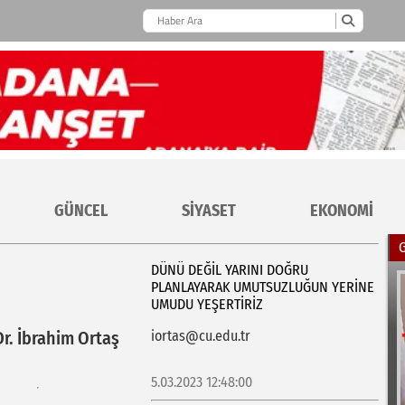
GÜNCEL
SİYASET
EKONOMİ
DÜNÜ DEĞIL YARINI DOĞRU
PLANLAYARAK UMUTSUZLUĞUN YERINE
UMUDU YEŞERTIRIZ
Dr. İbrahim Ortaş
iortas@cu.edu.tr
5.03.2023 12:48:00