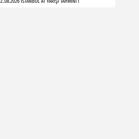
2..08.2026 İSTANBUL AT YARIŞI TAHMİNİ İ
ana'da Pes Dedirten Hırsızlık! Gündüz Vakti İnternet Kablol
ana'da Pes Dedirten Hırsızlık! Gündüz Vakti İnternet Kablolarını Böy