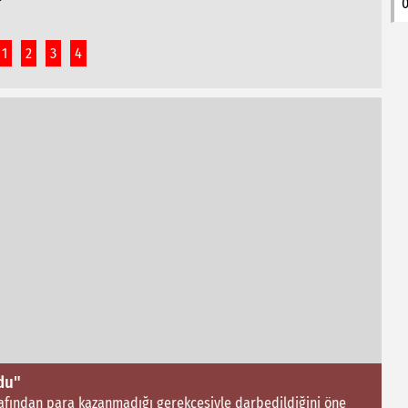
0
1
2
3
4
du"
Ad
tarafından para kazanmadığı gerekçesiyle darbedildiğini öne
Ad