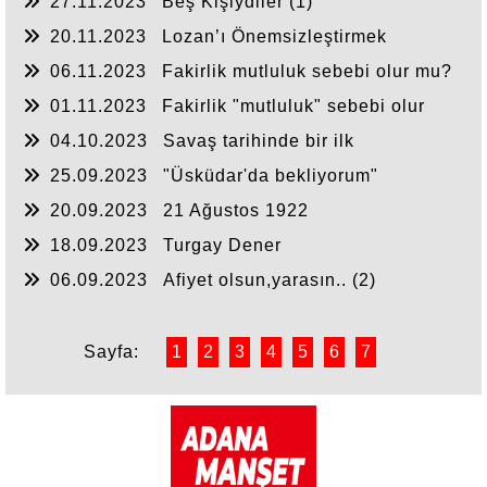
27.11.2023
Beş Kişiydiler (1)
20.11.2023
Lozan’ı Önemsizleştirmek
06.11.2023
Fakirlik mutluluk sebebi olur mu?
(2)
01.11.2023
Fakirlik "mutluluk" sebebi olur
mu? (1)
04.10.2023
Savaş tarihinde bir ilk
25.09.2023
"Üsküdar'da bekliyorum"
20.09.2023
21 Ağustos 1922
18.09.2023
Turgay Dener
06.09.2023
Afiyet olsun,yarasın.. (2)
Sayfa:
1
2
3
4
5
6
7