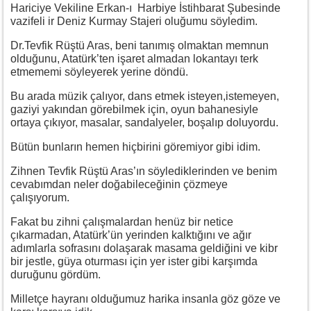
Hariciye Vekiline Erkan-ı Harbiye İstihbarat Şubesinde
vazifeli ir Deniz Kurmay Stajeri oluğumu söyledim.
Dr.Tevfik Rüştü Aras, beni tanımış olmaktan memnun
olduğunu, Atatürk’ten işaret almadan lokantayı terk
etmememi söyleyerek yerine döndü.
Bu arada müzik çalıyor, dans etmek isteyen,istemeyen,
gaziyi yakından görebilmek için, oyun bahanesiyle
ortaya çıkıyor, masalar, sandalyeler, boşalıp doluyordu.
Bütün bunların hemen hiçbirini göremiyor gibi idim.
Zihnen Tevfik Rüştü Aras’ın söylediklerinden ve benim
cevabımdan neler doğabileceğinin çözmeye
çalışıyorum.
Fakat bu zihni çalışmalardan henüz bir netice
çıkarmadan, Atatürk’ün yerinden kalktığını ve ağır
adımlarla sofrasını dolaşarak masama geldiğini ve kibr
bir jestle, güya oturması için yer ister gibi karşımda
duruğunu gördüm.
Milletçe hayranı olduğumuz harika insanla göz göze ve