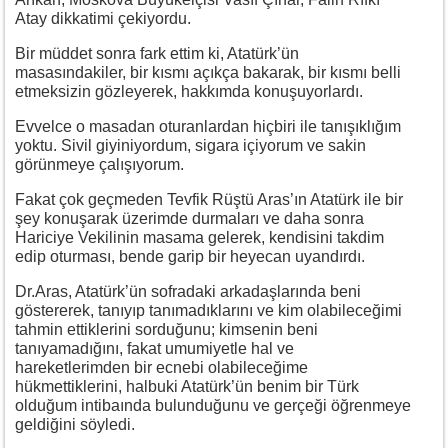
Atay dikkatimi çekiyordu.
Bir müddet sonra fark ettim ki, Atatürk’ün
masasındakiler, bir kısmı açıkça bakarak, bir kısmı belli
etmeksizin gözleyerek, hakkımda konuşuyorlardı.
Evvelce o masadan oturanlardan hiçbiri ile tanışıklığım
yoktu. Sivil giyiniyordum, sigara içiyorum ve sakin
görünmeye çalışıyorum.
Fakat çok geçmeden Tevfik Rüştü Aras’ın Atatürk ile bir
şey konuşarak üzerimde durmaları ve daha sonra
Hariciye Vekilinin masama gelerek, kendisini takdim
edip oturması, bende garip bir heyecan uyandırdı.
Dr.Aras, Atatürk’ün sofradaki arkadaşlarında beni
göstererek, tanıyıp tanımadıklarını ve kim olabileceğimi
tahmin ettiklerini sorduğunu; kimsenin beni
tanıyamadığını, fakat umumiyetle hal ve
hareketlerimden bir ecnebi olabileceğime
hükmettiklerini, halbuki Atatürk’ün benim bir Türk
olduğum intibaında bulunduğunu ve gerçeği öğrenmeye
geldiğini söyledi.