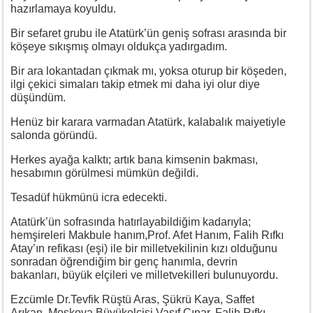
hazırlamaya koyuldu.
Bir sefaret grubu ile Atatürk’ün geniş sofrası arasında bir
köşeye sıkışmış olmayı oldukça yadırgadım.
Bir ara lokantadan çıkmak mı, yoksa oturup bir köşeden,
ilgi çekici simaları takip etmek mi daha iyi olur diye
düşündüm.
Henüz bir karara varmadan Atatürk, kalabalık maiyetiyle
salonda göründü.
Herkes ayağa kalktı; artık bana kimsenin bakması,
hesabımın görülmesi mümkün değildi.
Tesadüf hükmünü icra edecekti.
Atatürk’ün sofrasında hatırlayabildiğim kadarıyla;
hemşireleri Makbule hanım,Prof. Afet Hanım, Falih Rıfkı
Atay’ın refikası (eşi) ile bir milletvekilinin kızı olduğunu
sonradan öğrendiğim bir genç hanımla, devrin
bakanları, büyük elçileri ve milletvekilleri bulunuyordu.
Ezcümle Dr.Tevfik Rüştü Aras, Şükrü Kaya, Saffet
Arıkan, Moskova Büyükelçisi Vasıf Çınar, Falih Rıfkı