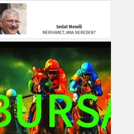
Sedat Memili
MERHAMET; AMA NEREDEN?
Ünsal Özdiker
Bunları Biliyor muydunuz?