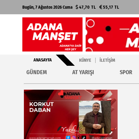
Bugün, 7 Ağustos 2026 Cuma
47,70 TL
55,17 TL
ANASAYFA
KÜNYE
İLETIŞIM
GÜNDEM
AT YARIŞI
SPOR