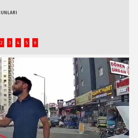
NUNLARI
2
3
4
5
6