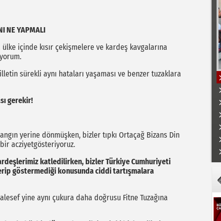
NI NE YAPMALI
ülke içinde kısır çekişmelere ve kardeş kavgalarına
ıyorum.
letin sürekli aynı hataları yaşaması ve benzer tuzaklara
ı gerekir!
angın yerine dönmüşken, bizler tıpkı Ortaçağ Bizans Din
K
bir acziyetgösteriyoruz.
rdeşlerimiz katledilirken, bizler Türkiye Cumhuriyeti
sterip göstermediği konusunda ciddi tartışmalara
aalesef yine aynı çukura daha doğrusu Fitne Tuzağına