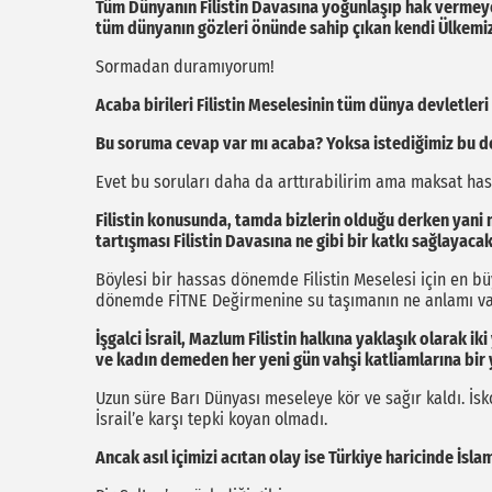
Tüm Dünyanın Filistin Davasına yoğunlaşıp hak vermeye b
tüm dünyanın gözleri önünde sahip çıkan kendi Ülkemiz
Sormadan duramıyorum!
Acaba birileri Filistin Meselesinin tüm dünya devletler
Bu soruma cevap var mı acaba? Yoksa istediğimiz bu de
Evet bu soruları daha da arttırabilirim ama maksat ha
Filistin konusunda, tamda bizlerin olduğu derken yani
tartışması Filistin Davasına ne gibi bir katkı sağlayaca
Böylesi bir hassas dönemde Filistin Meselesi için en büy
dönemde FİTNE Değirmenine su taşımanın ne anlamı v
İşgalci İsrail, Mazlum Filistin halkına yaklaşık olarak ik
ve kadın demeden her yeni gün vahşi katliamlarına bir y
Uzun süre Barı Dünyası meseleye kör ve sağır kaldı. İsk
İsrail’e karşı tepki koyan olmadı.
Ancak asıl içimizi acıtan olay ise Türkiye haricinde İsla