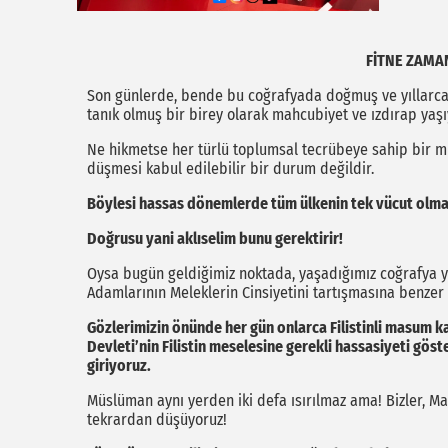
FİTNE ZAMA
Son günlerde, bende bu coğrafyada doğmuş ve yıllarca 
tanık olmuş bir birey olarak mahcubiyet ve ızdırap yaş
Ne hikmetse her türlü toplumsal tecrübeye sahip bir mil
düşmesi kabul edilebilir bir durum değildir.
Böylesi hassas dönemlerde tüm ülkenin tek vücut olmas
Doğrusu yani aklıselim bunu gerektirir!
Oysa bugün geldiğimiz noktada, yaşadığımız coğrafya y
Adamlarının Meleklerin Cinsiyetini tartışmasına benzer 
Gözlerimizin önünde her gün onlarca Filistinli masum ka
Devleti’nin Filistin meselesine gerekli hassasiyeti gö
giriyoruz.
Müslüman aynı yerden iki defa ısırılmaz ama! Bizler, M
tekrardan düşüyoruz!