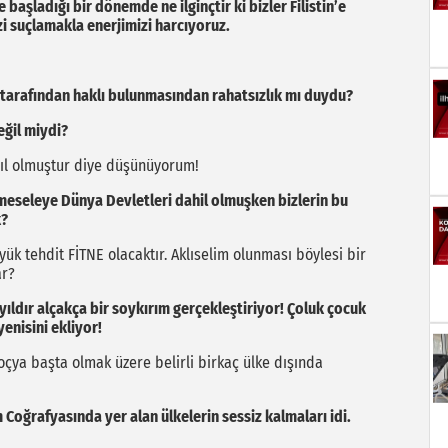
aşladığı bir dönemde ne ilginçtir ki bizler Filistin’e
i suçlamakla enerjimizi harcıyoruz.
i tarafından haklı bulunmasından rahatsızlık mı duydu?
ğil miydi?
sıl olmuştur diye düşünüyorum!
 meseleye Dünya Devletleri dahil olmuşken bizlerin bu
k?
ük tehdit FİTNE olacaktır. Aklıselim olunması böylesi bir
ar?
i yıldır alçakça bir soykırım gerçekleştiriyor! Çoluk çocuk
enisini ekliyor!
oçya başta olmak üzere belirli birkaç ülke dışında
m Coğrafyasında yer alan ülkelerin sessiz kalmaları idi.