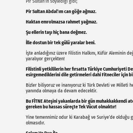
Pir Sultan’ın söylediği gibi;
Pir Sultan Abdal’ım can göğe ağmaz.
Haktan emrolmazsa rahmet yağmaz.
Şu ellerin taşı hiç bana değmez.
İlle dostun bir tek gülü yaralar beni.
İşte anladığınız üzere Filistin Halkını, Küfür Aleminin değ
yaralıyor gerçekten!
Filistinli yetkililerin her fırsatta Türkiye Cumhuriyeti 
esirgemediklerini dile getirmeleri dahi Fitneciler için b
Bizler biliyoruz ve inanıyoruz ki Türk Devleti ve Milleti
yanında olmaya da devam edecektir.
Bu FİTNE Ateşini yakanlarda bir gün muhakkakkendi ateş
gereken bu hassas süreçte Tek Vücut olmaktır!
Yine temennimiz odur ki Karabağ ve Suriye’de olduğu gib
olmasıdır.