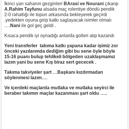
İkinci yarı sahanın gezginleri
BArasi ve Nourani
çıkarıp
A.Rahim Tayfunu
alsada maç rolentiye döndü pendik
2-0 rahatlığı ile topun arkasında bekleyerek geçirdi
.yedekten oyuna girip katkı saglayacak isimler olmalı
….
Nani
ile gol geç geldi .
Kısaca pendik iyi oynadığı anlarda golleri atıp kazandı
Yeni transferler takıma katkı yapana kadar işimiz zor
önceki yazılarımda dediğim gibi bu sene öyle böyle
15-16 puanı bulup tehlikeli bölgeden uzaklaşmamız
lazım yani bu sene Kış biraz sert gececek .
Takıma takviyeler şart …Başkanı kızdırmadan
söylenmesi lazım…
.
Ve içerdeki maçlarda mutlaka ve mutlaka seyirci ile
beraber takımın maçlar kazanması şart oldu …..