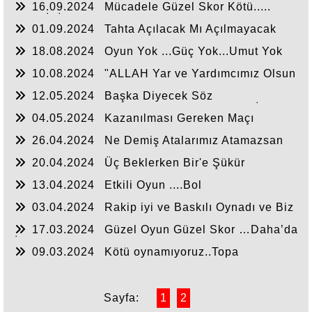
16.09.2024
Mücadele Güzel Skor Kötü.....
BAZI İSİMLERDE ISRARI BIRAKALIM…
01.09.2024
Tahta Açılacak Mı Açılmayacak
Mı..Derken …
18.08.2024
Oyun Yok ...Güç Yok...Umut Yok
.......
10.08.2024
"ALLAH Yar ve Yardımcımız Olsun
"Sezonuna Maglubiyet'le Başladık...
12.05.2024
Başka Diyecek Söz
Yok...........Antep Deplasman Tribünü Haklı İmiş....
04.05.2024
Kazanılması Gereken Maçı
Kazandık.....
26.04.2024
Ne Demiş Atalarımız Atamazsan
Atarlar….
20.04.2024
Üç Beklerken Bir'e Şükür
Etmek....
13.04.2024
Etkili Oyun ....Bol
Posizyon....Golsüz Maç.....
03.04.2024
Rakip iyi ve Baskılı Oynadı ve Biz
Zaman Zaman ayak Uydurduk....
17.03.2024
Güzel Oyun Güzel Skor …Daha’da
İyi Olacak …
09.03.2024
Kötü oynamıyoruz..Topa
Hakimiz…Tek Sıkıntı Cezalanı içinde Forvet'le
Topu Buluşturmak..
Sayfa:
1
2