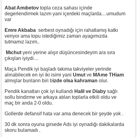
Abat Amıbetov
topla ceza sahası içinde
degerlendirmek lazım yani içerdeki maçlarda…umudum
var
Emre Akbaba
serbest oynadığı için rahatlamış katkı
veriyor ama topu istediğimiz zaman ayagımızda
tutmamız lazım..
Mıchut
yeni yerine alışır düşüncesindeyim ara sıra
çıkışları iyiydi…
Maça Pendik iyi başladı takıma takviyeler yerinde
alınabilecek en iyi iki isimi yani
Umut
ve
MAme THiam
almışlar bunların biri b
izde olsa kahraman
olur.
Pendik kanatları çok iyi kullandı
Halil ve Diaby
sağlı
sollu bindirme ve arkaya atılan toplarla etkili oldu ve
maç bir anda 2-0 oldu.
Gollerde defansif hata var ama denecek bir şeyde yok .
30 dk sonra oyuna girsede Ads iyi oynadığı dakikalarda
skoru bulamadı .