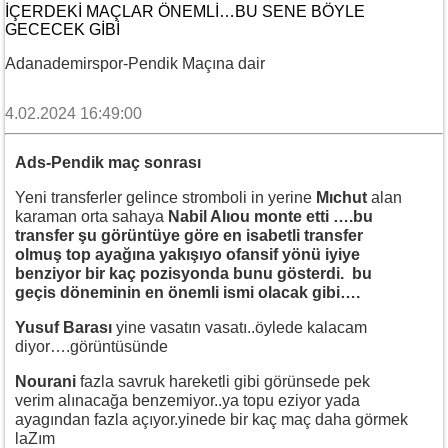
İÇERDEKI MAÇLAR ÖNEMLI…BU SENE BÖYLE
GECECEK GIBI
Adanademirspor-Pendik Maçına dair
4.02.2024 16:49:00
Ads-Pendik maç sonrası
Yeni transferler gelince stromboli in yerine
Mıchut
alan
karaman orta sahaya
Nabil Alıou monte etti ….bu
transfer şu görüntüye göre en isabetli transfer
olmuş top ayağına yakışıyo ofansif yönü iyiye
benziyor bir kaç pozisyonda bunu gösterdi. bu
geçis döneminin en önemli ismi olacak gibi….
Yusuf Barası
yine vasatın vasatı..öylede kalacam
diyor….görüntüsünde
Nourani
fazla savruk hareketli gibi görünsede pek
verim alınacağa benzemiyor..ya topu eziyor yada
ayagından fazla açıyor.yinede bir kaç maç daha görmek
laZım