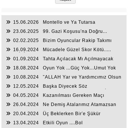
15.06.2026
Montello ve Ya Tutarsa
Tercihleri….
23.06.2025
99. Gazi Koşusu'na Doğru...
02.02.2025
Bizim Oyuncular Rakip Takımı
Uyutuyorlar....
16.09.2024
Mücadele Güzel Skor Kötü.....
BAZI İSİMLERDE ISRARI BIRAKALIM…
01.09.2024
Tahta Açılacak Mı Açılmayacak
Mı..Derken …
18.08.2024
Oyun Yok ...Güç Yok...Umut Yok
.......
10.08.2024
"ALLAH Yar ve Yardımcımız Olsun
"Sezonuna Maglubiyet'le Başladık...
12.05.2024
Başka Diyecek Söz
Yok...........Antep Deplasman Tribünü Haklı İmiş....
04.05.2024
Kazanılması Gereken Maçı
Kazandık.....
26.04.2024
Ne Demiş Atalarımız Atamazsan
Atarlar….
20.04.2024
Üç Beklerken Bir'e Şükür
Etmek....
13.04.2024
Etkili Oyun ....Bol
Posizyon....Golsüz Maç.....