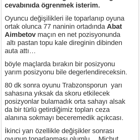
cevabınıda ögrenmek isterim.
Oyuncu değişilikleri ile toparlanıp oyuna
ortak olunca 77 naninin ortadında
Abat
Aimbetov
maçın en net pozisyonunda
altı pastan topu kale direginin dibinden
auta attı…
böyle maçlarda bırakın bir posizyonu
yarım posizyonu bile degerlendireceksin.
80 dk sonra oyunu Trabzonsporun yarı
sahasına yıksak da skoru etkilecek
posizyonlar bulamadık orta sahayı alsak
da bir türlü getirdiğimiz topları ceza
alanına sokmayı beceremedik açıkcası.
İkinci yarı özellikle değişikler sonrası
oyunun toparlanması olumlu …Michut