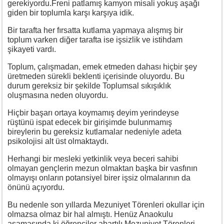
gerekiyordu.Freni patlamış kamyon misali yokuş aşağı
giden bir toplumla karşı karşıya idik.
Bir tarafta her fırsatta kutlama yapmaya alışmış bir
toplum varken diğer tarafta ise işsizlik ve istihdam
şikayeti vardı.
Toplum, çalışmadan, emek etmeden dahası hiçbir şey
üretmeden sürekli beklenti içerisinde oluyordu. Bu
durum gereksiz bir şekilde Toplumsal sıkışıklık
oluşmasına neden oluyordu.
Hiçbir başarı ortaya koymamış deyim yerindeyse
rüştünü ispat edecek bir girişimde bulunmamış
bireylerin bu gereksiz kutlamalar nedeniyle adeta
psikolojisi alt üst olmaktaydı.
Herhangi bir mesleki yetkinlik veya beceri sahibi
olmayan gençlerin mezun olmaktan başka bir vasfının
olmayışı onların potansiyel birer işsiz olmalarının da
önünü açıyordu.
Bu nedenle son yıllarda Mezuniyet Törenleri okullar için
olmazsa olmaz bir hal almıştı. Henüz Anaokulu
aşamasında ki öğrenciler abartılı Mezuniyet Törenleri