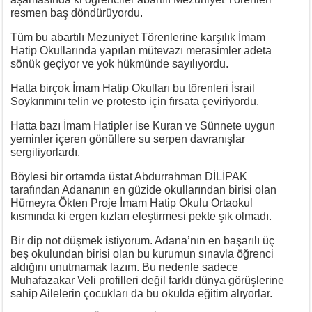
resmen baş döndürüyordu.
Tüm bu abartılı Mezuniyet Törenlerine karşılık İmam
Hatip Okullarında yapılan mütevazı merasimler adeta
sönük geçiyor ve yok hükmünde sayılıyordu.
Hatta birçok İmam Hatip Okulları bu törenleri İsrail
Soykırımını telin ve protesto için fırsata çeviriyordu.
Hatta bazı İmam Hatipler ise Kuran ve Sünnete uygun
yeminler içeren gönüllere su serpen davranışlar
sergiliyorlardı.
Böylesi bir ortamda üstat Abdurrahman DİLİPAK
tarafından Adananın en güzide okullarından birisi olan
Hümeyra Ökten Proje İmam Hatip Okulu Ortaokul
kısmında ki ergen kızları eleştirmesi pekte şık olmadı.
Bir dip not düşmek istiyorum. Adana’nın en başarılı üç
beş okulundan birisi olan bu kurumun sınavla öğrenci
aldığını unutmamak lazım. Bu nedenle sadece
Muhafazakar Veli profilleri değil farklı dünya görüşlerine
sahip Ailelerin çocukları da bu okulda eğitim alıyorlar.