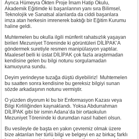
Ayrıca Hümeyra Ökten Proje İmam Hatip Okulu,
Akademik Eğitimde ki başarılarının yanı sıra Bilimsel,
Teknolojik ve Sanatsal alanlarda da ciddi başarılara
imza atan herkesin imrenerek baktığı bir Eğitim Kurumu
haline geldi.
Muhtemelen bu okulla ilgili münferit rahatsızlık yaşayan
birileri Mezuniyet Töreninde ki görüntüleri DİLİPAK’A
göndermek suretiyle resmen manipülasyon yaptılar.
Maalesef belli ki üstat DİLİPAK çok fazla araştırmadan
kendisine gelen bu bilgi notunu sorgulamadan
kamuoyuna sundu.
Deyim yerindeyse tuzağa düştü diyebiliriz! Muhtemelen
bu saatten sonra kendisine bu gereksiz bilgiyi sunan
sözde arkadaşının notunu vermiştir.
O yüzden diyorum ki bu bir Enformasyon Kazası veya
Bilgi Kirliliğinden kaynaklandı. Yoksa Abdurrahman
DİLİPAK gibi bir ismin Adana’da bir ortaokulun
Mezuniyet Töreninde ki durumdan nasıl haberi olsun.
Bu vesileyle de başta en yakın çevremiz olmak üzere
bize aktarılan her türlü bilgi ve belgeyi en az birkaç farklı