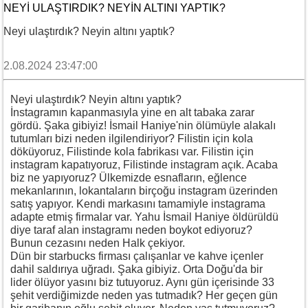
NEYI ULAŞTIRDIK? NEYIN ALTINI YAPTIK?
Neyi ulaştırdık? Neyin altını yaptık?
2.08.2024 23:47:00
Neyi ulaştırdık? Neyin altını yaptık?
İnstagramın kapanmasıyla yine en alt tabaka zarar
gördü. Şaka gibiyiz! İsmail Haniye'nin ölümüyle alakalı
tutumları bizi neden ilgilendiriyor? Filistin için kola
döküyoruz, Filistinde kola fabrikası var. Filistin için
instagram kapatıyoruz, Filistinde instagram açık. Acaba
biz ne yapıyoruz? Ülkemizde esnafların, eğlence
mekanlarının, lokantaların birçoğu instagram üzerinden
satış yapıyor. Kendi markasını tamamiyle instagrama
adapte etmiş firmalar var. Yahu İsmail Haniye öldürüldü
diye taraf alan instagramı neden boykot ediyoruz?
Bunun cezasını neden Halk çekiyor.
Dün bir starbucks firması çalışanlar ve kahve içenler
dahil saldırıya uğradı. Şaka gibiyiz. Orta Doğu'da bir
lider ölüyor yasını biz tutuyoruz. Aynı gün içerisinde 33
şehit verdiğimizde neden yas tutmadık? Her geçen gün