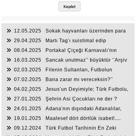
Kaydet
12.05.2025
Sokak hayvanları üzerinden para
kazananlar; ''Para için hayvan sevilir mi?''
29.04.2025
Martı Tag'ı suistimal edip
kadınlarla sohbet için kullananlara ne demeli?
08.04.2025
Portakal Çiçeği Karnavalı'nın
yavaş yavaş ''Kültür Yolu Festivali'' adı altına
16.03.2025
Sancak unutmaz'' büyüktür ''Arşiv
girmesine hazır mıyız?
unutmaz''
02.03.2025
Filenin Sultanları, Futbolun
Sultan'larıyla birleşti....
07.02.2025
Bana zarar mı vereceksin?''
04.02.2025
Jesus'un Deyimiyle; Türk Futbolu,
Silahsız Örgüte Karşı Mücadele Ediyor!
27.01.2025
Şehrin Asi Çocukları ne der ?
24.01.2025
Adana'nın dışındaki Adanalılar,
Adana'ya ne faydanız oldu?
19.01.2025
Maalesef dört dörtlük isabet!....
09.12.2024
Türk Futbol Tarihinin En Zeki
Başkanı “Hacıosmanoğlu”