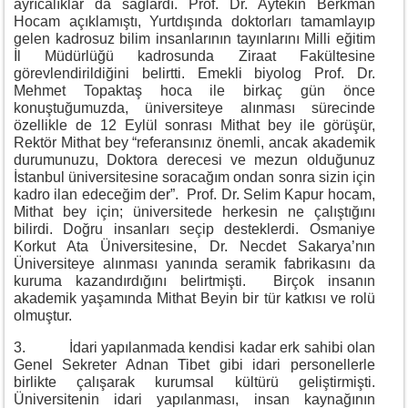
ayrıcalıklar da sağlardı. Prof. Dr. Aytekin Berkman
Hocam açıklamıştı, Yurtdışında doktorları tamamlayıp
gelen kadrosuz bilim insanlarının tayınlarını Milli eğitim
İl Müdürlüğü kadrosunda Ziraat Fakültesine
görevlendirildiğini belirtti. Emekli biyolog Prof. Dr.
Mehmet Topaktaş hoca ile birkaç gün önce
konuştuğumuzda, üniversiteye alınması sürecinde
özellikle de 12 Eylül sonrası Mithat bey ile görüşür,
Rektör Mithat bey “referansınız önemli, ancak akademik
durumunuzu, Doktora derecesi ve mezun olduğunuz
İstanbul üniversitesine soracağım ondan sonra sizin için
kadro ilan edeceğim der”. Prof. Dr. Selim Kapur hocam,
Mithat bey için; üniversitede herkesin ne çalıştığını
bilirdi. Doğru insanları seçip desteklerdi. Osmaniye
Korkut Ata Üniversitesine, Dr. Necdet Sakarya’nın
Üniversiteye alınması yanında seramik fabrikasını da
kuruma kazandırdığını belirtmişti. Birçok insanın
akademik yaşamında Mithat Beyin bir tür katkısı ve rolü
olmuştur.
3. İdari yapılanmada kendisi kadar erk sahibi olan
Genel Sekreter Adnan Tibet gibi idari personellerle
birlikte çalışarak kurumsal kültürü geliştirmişti.
Üniversitenin idari yapılanması, insan kaynağının