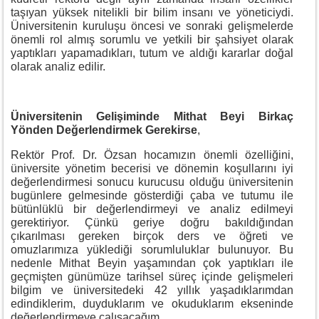
taşıyan yüksek nitelikli bir bilim insanı ve yöneticiydi.
Üniversitenin kuruluşu öncesi ve sonraki gelişmelerde
önemli rol almış sorumlu ve yetkili bir şahsiyet olarak
yaptıkları yapamadıkları, tutum ve aldığı kararlar doğal
olarak analiz edilir.
Üniversitenin Gelişiminde Mithat Beyi Birkaç
Yönden Değerlendirmek Gerekirse
,
Rektör Prof. Dr. Özsan hocamızın önemli özelliğini,
üniversite yönetim becerisi ve dönemin koşullarını iyi
değerlendirmesi sonucu kurucusu olduğu üniversitenin
bugünlere gelmesinde gösterdiği çaba ve tutumu ile
bütünlüklü bir değerlendirmeyi ve analiz edilmeyi
gerektiriyor. Çünkü geriye doğru bakıldığından
çıkarılması gereken birçok ders ve öğreti ve
omuzlarımıza yüklediği sorumluluklar bulunuyor. Bu
nedenle Mithat Beyin yaşamından çok yaptıkları ile
geçmişten günümüze tarihsel süreç içinde gelişmeleri
bilgim ve üniversitedeki 42 yıllık yaşadıklarımdan
edindiklerim, duyduklarım ve okuduklarım ekseninde
değerlendirmeye çalışacağım.