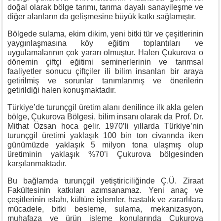
doğal olarak bölge tarımı, tarıma dayalı sanayileşme ve
diğer alanların da gelişmesine büyük katkı sağlamıştır.
Bölgede sulama, ekim dikim, yeni bitki tür ve çeşitlerinin
yaygınlaşmasına köy eğitim toplantıları ve
uygulamalarının çok yararı olmuştur. Halen Çukurova o
dönemin çiftçi eğitimi seminerlerinin ve tarımsal
faaliyetler sonucu çiftçiler ili bilim insanları bir araya
getirilmiş ve sorunlar tanımlanmış ve önerilerin
getirildiği halen konuşmaktadır.
Türkiye’de turunçgil üretim alanı denilince ilk akla gelen
bölge, Çukurova Bölgesi, bilim insanı olarak da Prof. Dr.
Mithat Özsan hoca gelir. 1970’li yıllarda Türkiye’nin
turunçgil üretimi yaklaşık 100 bin ton civarında iken
günümüzde yaklaşık 5 milyon tona ulaşmış olup
üretiminin yaklaşık %70’i Çukurova bölgesinden
karşılanmaktadır.
Bu bağlamda turunçgil yetiştiriciliğinde Ç.Ü. Ziraat
Fakültesinin katkıları azımsanamaz. Yeni anaç ve
çeşitlerinin ıslahı, kültüre işlemler, hastalık ve zararlılara
mücadele, bitki besleme, sulama, mekanizasyon,
muhafaza ve ürün işleme konularında Çukurova