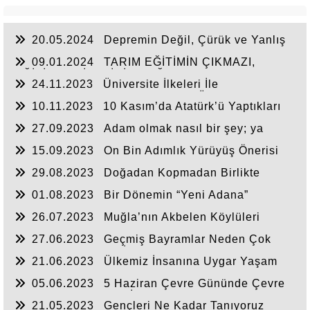
20.05.2024
Depremin Değil, Çürük ve Yanlış
Yapılanmanın Yıktığı Binaların Altında Kalan
09.01.2024
TARIM EĞİTİMİN ÇIKMAZI,
Acılarımız Halen İçimizi Yakıyor.
EĞİTİM KALİTESİNİN SAĞLANAMAMASI
24.11.2023
Üniversite İlkeleri İle
Bağdaşmayan “Uydurma Makale Üretimi” ve
10.11.2023
10 Kasım’da Atatürk’ü Yaptıkları
Akademinin Geldiği Yer
ve Aydınlanmacı Değerini Anlayarak Anmak
27.09.2023
Adam olmak nasıl bir şey; ya
insan olmak?
15.09.2023
On Bin Adımlık Yürüyüş Önerisi
Doğru Değilmiş. Meğer Arkasında Bir Şirket
29.08.2023
Doğadan Kopmadan Birlikte
Varmış
Yaşamı Anlayalım
01.08.2023
Bir Dönemin “Yeni Adana”
Gazetesi Bitiyor mu?
26.07.2023
Muğla’nın Akbelen Köylüleri
Doğaya Sahip Çıkıyorlar. Yanlarındayız!
27.06.2023
Geçmiş Bayramlar Neden Çok
Arıyoruz. Geçmişin İçtenliğini Yeniden
21.06.2023
Ülkemiz İnsanına Uygar Yaşam
Yakalayabilir miyiz?
Biçimi Yakışır
05.06.2023
5 Haziran Çevre Gününde Çevre
Bilincinin Artırılması İçin Ne Yapılabilir?
21.05.2023
Gençleri Ne Kadar Tanıyoruz