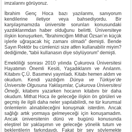
imzalarını görüyoruz.
İbrahim Genç Hoca bazı yazılarımı, sanıyorum
kendilerine iletiyor veya bahsediyordu. Bir
karşılaşmamızda üniversite sorunları konusundaki
yazdıklarımdan haber olduğunu belirtti. Üniversiteye
ilişkin konuşurken, “İbrahimciğim Mithat Özsan’ın küçük
işlerle uğraşacak hiç zamanı olmadı” demişti. Bende
Sayın Rektör bu cümlenizi size atfen kullanabilir miyim?
dediğimde, “tabii kullanasın diye söylüyorum” demişti.
Emekliliği sonrası 2010 yılında Çukurova Üniversitesi
Hayatımın Önemli Kesiti, Yaşadıklarım ve Anılarım.
Kitabını Ç.Ü. Basımevi yayınladı. Kitabı hemen aldım ve
okudum. Kendi yazdığım
Dünya ve Türkiye’de
Üniversite Olgusuna Yaklaşımlar, Çukurova Üniversitesi
Örneği
, kitabımı yazarken hocanın kitabını bir daha
okudum. Mithat Hoca ile geleceğe ilişkin ön görüleri ve
geçmiş ile ilgili daha neler yapılabilirdi, ne tür kurumsal
önlemlerin alınabileceğini konuşmak isterdim. Ancak
sağlığı artık yormaya gelmeyeceği için konuşamadım.
Ancak üniversitenin dünü ve bugünü konusunda
eleştirel bir yaklaşımın ve geleceğe yönelik tutum ve
beklentilerin farkındaydı. Fakat bir şey söylemekte