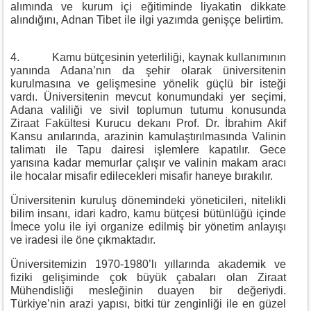
alımında ve kurum içi eğitiminde liyakatin dikkate
alındığını, Adnan Tibet ile ilgi yazımda genişçe belirtim.
4. Kamu bütçesinin yeterliliği, kaynak kullanımının
yanında Adana’nın da şehir olarak üniversitenin
kurulmasına ve gelişmesine yönelik güçlü bir isteği
vardı. Üniversitenin mevcut konumundaki yer seçimi,
Adana valiliği ve sivil toplumun tutumu konusunda
Ziraat Fakültesi Kurucu dekanı Prof. Dr. İbrahim Akif
Kansu anılarında, arazinin kamulaştırılmasında Valinin
talimatı ile Tapu dairesi işlemlere kapatılır. Gece
yarısına kadar memurlar çalışır ve valinin makam aracı
ile hocalar misafir edilecekleri misafir haneye bırakılır.
Üniversitenin kuruluş dönemindeki yöneticileri, nitelikli
bilim insanı, idari kadro, kamu bütçesi bütünlüğü içinde
İmece yolu ile iyi organize edilmiş bir yönetim anlayışı
ve iradesi ile öne çıkmaktadır.
Üniversitemizin 1970-1980’lı yıllarında akademik ve
fiziki gelişiminde çok büyük çabaları olan Ziraat
Mühendisliği mesleğinin duayen bir değeriydi.
Türkiye’nin arazi yapısı, bitki tür zenginliği ile en güzel