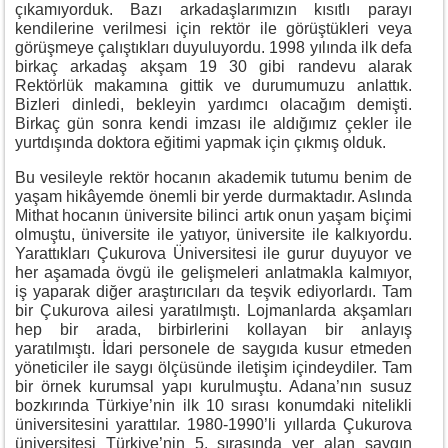
çıkamıyorduk. Bazı arkadaşlarımızın kısıtlı parayı
kendilerine verilmesi için rektör ile görüştükleri veya
görüşmeye çalıştıkları duyuluyordu. 1998 yılında ilk defa
birkaç arkadaş akşam 19 30 gibi randevu alarak
Rektörlük makamına gittik ve durumumuzu anlattık.
Bizleri dinledi, bekleyin yardımcı olacağım demişti.
Birkaç gün sonra kendi imzası ile aldığımız çekler ile
yurtdışında doktora eğitimi yapmak için çıkmış olduk.
Bu vesileyle rektör hocanın akademik tutumu benim de
yaşam hikâyemde önemli bir yerde durmaktadır. Aslında
Mithat hocanın üniversite bilinci artık onun yaşam biçimi
olmuştu, üniversite ile yatıyor, üniversite ile kalkıyordu.
Yarattıkları Çukurova Üniversitesi ile gurur duyuyor ve
her aşamada övgü ile gelişmeleri anlatmakla kalmıyor,
iş yaparak diğer araştırıcıları da teşvik ediyorlardı. Tam
bir Çukurova ailesi yaratılmıştı. Lojmanlarda akşamları
hep bir arada, birbirlerini kollayan bir anlayış
yaratılmıştı. İdari personele de saygıda kusur etmeden
yöneticiler ile saygı ölçüsünde iletişim içindeydiler. Tam
bir örnek kurumsal yapı kurulmuştu. Adana’nın susuz
bozkırında Türkiye’nin ilk 10 sırası konumdaki nitelikli
üniversitesini yarattılar. 1980-1990’li yıllarda Çukurova
üniversitesi Türkiye’nin 5. sırasında yer alan saygın