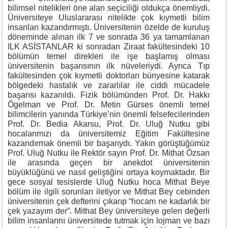
bilimsel nitelikleri öne alan seçiciliği oldukça önemliydi.
Üniversiteye Uluslararası nitelikte çok kıymetli bilim
insanları kazandırmıştı. Üniversitenin özelde de kuruluş
döneminde alınan ilk 7 ve sonrada 36 ya tamamlanan
ILK ASİSTANLAR ki sonradan Ziraat fakültesindeki 10
bölümün temel direkleri ile işe başlamış olması
üniversitenin başarısının ilk nüveleriydi. Ayrıca Tıp
fakültesinden çok kıymetli doktorları bünyesine katarak
bölgedeki hastalık ve zararlılar ile ciddi mücadele
başarısı kazanıldı. Fizik bölümünden Prof. Dr. Hakkı
Ögelman ve Prof. Dr. Metin Gürses önemli temel
bilimcilerin yanında Türkiye’nin önemli felsefecilerinden
Prof. Dr. Bedia Akarsu, Prof. Dr. Uluğ Nutku gibi
hocalarımızı da üniversitemiz Eğitim Fakültesine
kazandırmak önemli bir başarıydı. Yakın görüştüğümüz
Prof. Uluğ Nutku ile Rektör sayın Prof. Dr. Mithat Özsan
ile arasında geçen bir anekdot üniversitenin
büyüklüğünü ve nasıl geliştiğini ortaya koymaktadır. Bir
gece sosyal tesislerde Uluğ Nutku hoca Mithat Beye
bölüm ile ilgili sorunları iletiyor ve Mithat Bey cebinden
üniversitenin çek defterini çıkarıp “hocam ne kadarlık bir
çek yazayım der”. Mithat Bey üniversiteye gelen değerli
bilim insanlarını üniversitede tutmak için lojman ve bazı