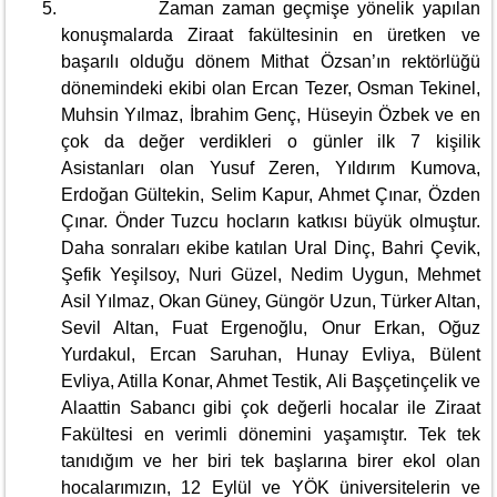
Zaman zaman geçmişe yönelik yapılan
konuşmalarda Ziraat fakültesinin en üretken ve
başarılı olduğu dönem Mithat Özsan’ın rektörlüğü
dönemindeki ekibi olan Ercan Tezer, Osman Tekinel,
Muhsin Yılmaz, İbrahim Genç, Hüseyin Özbek ve en
çok da değer verdikleri o günler ilk 7 kişilik
Asistanları olan Yusuf Zeren, Yıldırım Kumova,
Erdoğan Gültekin, Selim Kapur, Ahmet Çınar, Özden
Çınar. Önder Tuzcu hocların katkısı büyük olmuştur.
Daha sonraları ekibe katılan Ural Dinç, Bahri Çevik,
Şefik Yeşilsoy, Nuri Güzel, Nedim Uygun, Mehmet
Asil Yılmaz, Okan Güney, Güngör Uzun, Türker Altan,
Sevil Altan, Fuat Ergenoğlu, Onur Erkan, Oğuz
Yurdakul, Ercan Saruhan, Hunay Evliya, Bülent
Evliya, Atilla Konar, Ahmet Testik, Ali Başçetinçelik ve
Alaattin Sabancı gibi çok değerli hocalar ile Ziraat
Fakültesi en verimli dönemini yaşamıştır. Tek tek
tanıdığım ve her biri tek başlarına birer ekol olan
hocalarımızın, 12 Eylül ve YÖK üniversitelerin ve