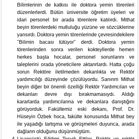
Bilimlerinin de katkısı ile doktora yemin törenleri
düzenlerlerdi. Bütün üniversite öğretim üyeleri ve
idari personel bir arada törenlere katılırdı. Mithat
beyin törenlerdeki mutluluğu yüzüne ve sözcüklerine
yansırdı. Doktora yemin törenlerinde çevresindekilere
"Bilimin bacası tütüyor" derdi. Doktora yemin
törenlerinden sonra verilen kokteyllerde hemen
herkes başta hocalar, personel sorunlarını ve
taleplerini orada yöneticilere aktarırlardı. Hatta çoğu
sorun Rektöre iletilmeden dekanlıkta ve Rektör
yardımcılığı düzeyinde çözülüyordu. Sanırım Mithat
beyin diğer bir önemli özelliği Rektör Yardımcıları ve
dekanları devre dışı bırakmamasıydı. Aldığı
kararlarda yardımcılarına ve dekanlara danıştığını
görüyorduk. Fakültemiz eski dekanı, Prof. Dr.
Hüseyin Özbek hoca, fakülte konusunda Mithat bey
ile yaşadığı tartışma ve görüşmeleri duyunca, arada
dağların olduğunu düşünmüştüm.
Lisansüstü Eğitimi Teşvik Ettiler. Rektör ve rektör