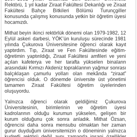
Rektörü, 1 yıl kadar Ziraat Fakültesi Dekanlığı ve Ziraat
Fakültesi Bahçe Bitkileri Bölümü Turunçgiller
konusunda çalışmış konusunda yetkin bir öğretim üyesi
hocamızdı.
Mithat beyin ikinci rektörlük dönemi olan 1979-1982, 12
Eylül askeri darbesi, YÖK’ün kuruluşu sürecinde 1981
yılında Çukurova Üniversitesine öğrenci olarak kayıt
yaptırdım. Tıp, Ziraat ve Fen Fakültesinde eğitim-
öğretimin yaptırıldığı, Ziraat Fakültesi amfileri ve yeni
açılan kafeterya ve her tarafta yükselen binaların
arasındaki Kırmızı Akdeniz topraklarının yağmur sonrası
balçıklaşan çamurlu yolları olan mekânda “ziraat”
öğrencisi olduk. O dönemde üniversite üst yönetimi
tamamen Ziraat Fakültesi öğretim üyelerinden
oluşuyordu.
Yalnızca öğrenci olarak geldiğimiz Çukurova
Üniversitesinin, birimlerinin ve öğretim üyesi
kadrolarının olduğu kurumun yükselen, gelişen bir
kurum olduğunu çok sonra anladık. Mithat Özsan,
öğrencisi daha sonra mensubu olmaktan her zaman
gurur duyduğum üniversitemizin o döneminin yalnızca
kudretli rektörü değil aynı zamanda insani özellikler