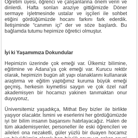
Öğretim üyesi, öğrenci ve çalışanlarına önem veriri ve
dinlerdi. Hafta sonları araziye gittiğimizde Döner
sermaye işletmesinde ustalar ve işçileri ile sohbet
etiğini gördüğümüzde hocanı farkını fark ederdik.
İletişiminde “canımın içi” der ve söze başlardı. Bu
bağlamda tutumu hepimize öğretici olmuştur.
İyi ki Yaşamımıza Dokundular
Hepimizin üzerinde çok emeği var. Ülkemiz bilimine,
eğitimine ve Adana’ya çok emeği var. Kurucu rektör
olarak, hepimizin bugün alt yapı olanaklarını kullanarak
araştırma ve eğitim yaptığımız kuruma büyük emeği
geçmiş, herkesin kıymetlisi saygın ve çok özel naif
akademisyen bir hocamızı yakinen tanımaktan onur
duyuyoruz,
Üniversitemiz yaşadıkça, Mithat Bey bizler ile birlikte
yaşıyor olacaktır. İsmini ve eserlerini her gördüğümüzde
iyi bir bilim insanın başarısını hatırlayacağız. Halen de
tüm akademisyenler, personeller ile eski öğrencileri ve
aileleri ona nezaketli, güler yüzlü bir duayen hocamız