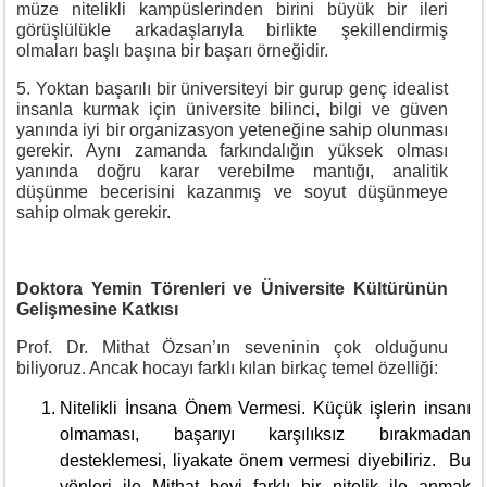
müze nitelikli kampüslerinden birini büyük bir ileri
görüşlülükle arkadaşlarıyla birlikte şekillendirmiş
olmaları başlı başına bir başarı örneğidir.
5. Yoktan başarılı bir üniversiteyi bir gurup genç idealist
insanla kurmak için üniversite bilinci, bilgi ve güven
yanında iyi bir organizasyon yeteneğine sahip olunması
gerekir. Aynı zamanda farkındalığın yüksek olması
yanında doğru karar verebilme mantığı, analitik
düşünme becerisini kazanmış ve soyut düşünmeye
sahip olmak gerekir.
Doktora Yemin Törenleri ve Üniversite Kültürünün
Gelişmesine Katkısı
Prof. Dr. Mithat Özsan’ın seveninin çok olduğunu
biliyoruz. Ancak hocayı farklı kılan birkaç temel özelliği:
Nitelikli İnsana Önem Vermesi. Küçük işlerin insanı
olmaması, başarıyı karşılıksız bırakmadan
desteklemesi, liyakate önem vermesi diyebiliriz. Bu
yönleri ile Mithat beyi farklı bir nitelik ile anmak