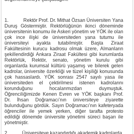
1. Rektör Prof. Dr. Mithat Özsan Üniversiten Yana
Duruş Göstermiştir. Rektörlüğünün ikinci döneminde
üniversitenin konumu ile Askeri yönetim ve YÖK ile olan
çok ince ilişki de üniversiteden yana tutumu ile
üniversiteyi ayakta tutabilmiştir. Başta Ziraat
Fakültesinin kurucu kadrosu olmak üzere, Almanların
şekillendirdiği Ankara Ziraat Fakültesi gibi kurumlarda
Rektörlük, Rektör, senato, yönetim kurulu gibi
organlarda kurumsal kültürü yaşamış ve bilerek gelen
kadrolar, üniversite özerkliği ve tüzel kişiliği konusunda
çok hassaslardı. YÖK sonrası 2547 sayılı yasa ile
üniversiteden el çektirilmesi istenen kadrolarını
korunduğunu hocalarımızdan duymuştuk.
Öğrenciliğimizde Kenen Evren ve YÖK başkanı Prof.
Dr. İhsan Doğramacı’nın üniversiteye ziyarette
bulunduğunu gördük. Sayın Doğramacı’nın kafeteryada
öğrenciler ile yemek yerken, diğer tarafta protesto
edildiği dönemde üniversite yönetimi süreci başarı ile
yönetmiştir.
2. Üniversiteye kazandırdığı akademik kadrolarda,