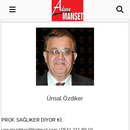
Ünsal Özdiker
PROF. SAĞLIKER DIYOR KI;
unsalozdiker@hotmail.com / 0541 211 89 10