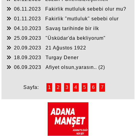
06.11.2023
Fakirlik mutluluk sebebi olur mu?
(2)
01.11.2023
Fakirlik "mutluluk" sebebi olur
mu? (1)
04.10.2023
Savaş tarihinde bir ilk
25.09.2023
"Üsküdar'da bekliyorum"
20.09.2023
21 Ağustos 1922
18.09.2023
Turgay Dener
06.09.2023
Afiyet olsun,yarasın.. (2)
Sayfa:
1
2
3
4
5
6
7