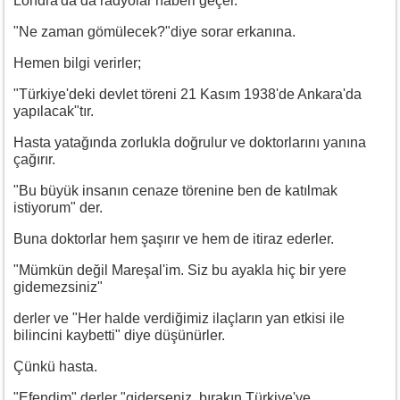
Londra'da da radyolar haberi geçer.
"Ne zaman gömülecek?"diye sorar erkanına.
Hemen bilgi verirler;
"Türkiye'deki devlet töreni 21 Kasım 1938'de Ankara'da
yapılacak"tır.
Hasta yatağında zorlukla doğrulur ve doktorlarını yanına
çağırır.
"Bu büyük insanın cenaze törenine ben de katılmak
istiyorum" der.
Buna doktorlar hem şaşırır ve hem de itiraz ederler.
"Mümkün değil Mareşal'im. Siz bu ayakla hiç bir yere
gidemezsiniz"
derler ve "Her halde verdiğimiz ilaçların yan etkisi ile
bilincini kaybetti" diye düşünürler.
Çünkü hasta.
"Efendim" derler "giderseniz, bırakın Türkiye'ye