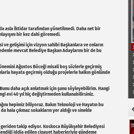
nda asla İktidar tarafından yönetilmedi. Daha net bir
nlayışını bir kez dahi göremedi.
si ve gelişimi için vizyon sahibi Başkanlara ve onların
 nedenle mevcut Belediye Başkan Adaylarını bir de bu
dönemini Ağustos Böceği misali boş sözlerle geçirmiş
anlarla hayata geçirmiş olduğu projelerle halkın gönlünde
K
 Bunu daha açık anlatmak için şunu söyleyebilirim. Hangi
gi evi 40 yıl hiç değiştirmeden kullanabilirsiniz.
ığını hepimiz biliyoruz. Bakın Teknoloji ve Hayatın bu
da hala çıkmaz sokakların yer aldığı ve sinekle
i geriden takip ediyor. Koskoca Büyükşehir Belediyesi
lendiği iddia edilen cinayet haberleriyle gündeme