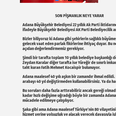
SON PİŞMANLIK NEYE YARAR
Adana Büyükşehir Belediyesi 22 yıllık Ak Parti iktidarı
ifadeyle Büyükşehir Belediyesi AK Parti Belediyecilik a
Bizler biliyoruz ki Adana gibi şehirlerin sağlıklı büyüme
gelecek vaat eden parlak fikirlerine ihtiyaç duyar. Bu
açıdan değerlendirmemiz gerekiyor.
Şimdi bir tarafta toplam 10 yıllık belediye başkanlığı 
Zeydan Karalar diğer tarafta ise Yüreğir de sınırlı imk
taht kuran Fatih Mehmet Kocaispir bulunuyor.
Adana maalesef 40 yılı aşkın bir zamandır ihmal edildi.
arabayı 40 yıl değiştirmeden kullanabilirsiniz. Ya da han
Bu soruları daha fazla arttırabiliriz ancak gereği olmad
kadar hızlı değişime uğradığı böyle bir zamanda Adana 
mücadele edilmeye çalışılıyor.
Şaka gibi ama Adana maalesef Türkiye’nin 80 vilayetin
hizmet yerine yolsuzluk ve alacak verecek davasıyla iş