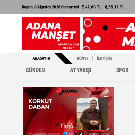
Bugün, 8 Ağustos 2026 Cumartesi
47,68 TL
55,13 TL
ANASAYFA
KÜNYE
İLETIŞIM
GÜNDEM
AT YARIŞI
SPOR