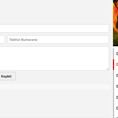
0
0
Kaydet
0
0
0