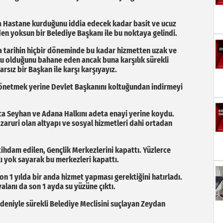
 Hastane kurduğunu iddia edecek kadar basit ve ucuz
n yoksun bir Belediye Başkanı ile bu noktaya gelindi.
a tarihin hiçbir döneminde bu kadar hizmetten uzak ve
cu olduğunu bahane eden ancak buna karşılık sürekli
sız bir Başkan ile karşı karşıyayız.
 yönetmek yerine Devlet Başkanını koltuğundan indirmeyi
nca Seyhan ve Adana Halkını adeta enayi yerine koydu.
zaruri olan altyapı ve sosyal hizmetleri dahi ortadan
tihdam edilen, Gençlik Merkezlerini kapattı. Yüzlerce
ı yok sayarak bu merkezleri kapattı.
n 1 yılda bir anda hizmet yapması gerektiğini hatırladı.
lanı da son 1 ayda su yüzüne çıktı.
deniyle sürekli Belediye Meclisini suçlayan Zeydan