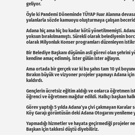
geliyor.
Öyle ki Pandemi Döneminde TÜYAP Fuar Alanına devasa
yalanlarla sözde kamuoyu oluşturmaya çalışan beceride
Adana hiç ama hiç bu kadar kötü yönetilmemişti. Adan
yoksun bırakılmamıştı. Sürekli olarak belediyenin bor
olarak Milyonluk Konser programları düzenleyen istikrar
Bir Belediye Başkanı düşünün asli görevi olan şehrini
kendine amaç edinmiş. İster gülün ister ağlayın.
Ama ortada bir gerçek var ki bu şahıs tam 10 yıl boyu
Bırakın büyük ve vizyoner projeler yapmayı Adana için 
kaldırdı.
Gençlerin ücretsiz eğitim aldığı ve onlarca öğretmen is
öğrenci ve öğretmen mağdur edildi. Halkçı başkan halk
Görev yaptığı 5 yılda Adana’ya çivi çakmayan Karalar so
Köy Garajı görüntüsün deki Adana Otogarını yenileme ya
Yapmadığı hizmetler ve hayata geçirmediği projeler ne
Başkan için takkesi düştü diyebiliriz.