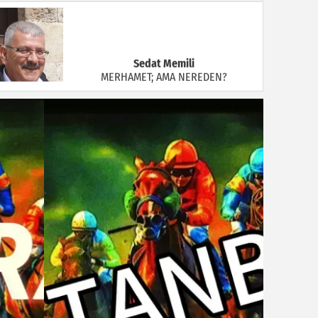
Sedat Memili
MERHAMET; AMA NEREDEN?
Ünsal Özdiker
Bunları Biliyor muydunuz?