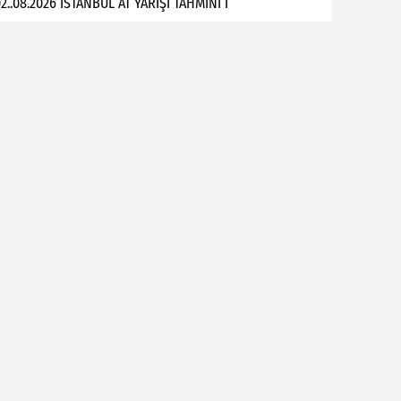
2..08.2026 İSTANBUL AT YARIŞI TAHMİNİ İ