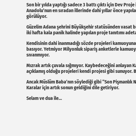
Son bir yılda yaptığı sadece 3 battı çıktı için Dev Proj
Anadolu’nun en sıradan illerinde dahi yıllar önce yapıla
görülüyor.
Güzelim Adana şehrini Büyükşehir statüsünden vasat bi
iki hafta kala panik halinde yapılan proje tanıtımı adeta 
Kendisinin dahi inanmadığı sözde projeleri kamuoyuna
basıyor. Yetmiyor Milyonluk sipariş anketlerle kamuoyu
sıvanmıyor.
Mızrak artık çuvala sığmıyor. Kaybedeceğini anlayan Ka
açıklamış olduğu projeleri kendi projesi gibi sunuyor. B
Ancak Müslüm Baba’nın söylediği gibi “Son Pişmanlık N
Karalar için artık sonun geldiğini dile getiriyor.
Selam ve dua ile…