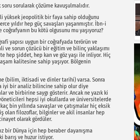
ök soru sorularak çözüme kavuşulmalıdır.
 yüksek jeopolitik bir faya sahip olduğunu
rce yıldır hep güç savaşları yaşanmıştır. İbn-i
te coğrafyanın bu kötü olgusunu mu yaşıyoruz?
ğrafi yapısı uygun bir coğrafyada terörün ve
li ve sorun çözücü bir eğitim ve bilinç yaklaşımı
te hep şiddet, hep kan ve göz yaşı ile inliyor. Hiç
yaşam kalitesine sahip yaşıyor. Bölgenin
e (bilim, iktisadi ve dinler tarihi) varsa. Sonra
iyi bir analiz bilincine sahip olur diye
r ve birbirine saygı gösterir. Ancak ne yazık ki
öneticileri hepsi iyi okullarda ve üniversitelerde
kaç bin yıllında savaşlar ve çatışmalar hiç eksik
olan filozoflar, bilginler ve akil insanlar hep
cinayet olarak gördüler.
asız bir Dünya için hep beraber dayanışma
 barış ve huzur istiyor.