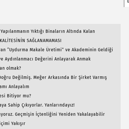
0
Yapılanmanın Yıktığı Binaların Altında Kalan
M KALİTESİNİN SAĞLANAMAMASI
ayan “Uydurma Makale Üretimi” ve Akademinin Geldiği
 ve Aydınlanmacı Değerini Anlayarak Anmak
san olmak?
Doğru Değilmiş. Meğer Arkasında Bir Şirket Varmış
amı Anlayalım
esi Bitiyor mu?
ya Sahip Çıkıyorlar. Yanlarındayız!
oruz. Geçmişin İçtenliğini Yeniden Yakalayabilir
çimi Yakışır