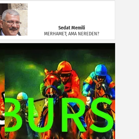
Sedat Memili
MERHAMET; AMA NEREDEN?
Ünsal Özdiker
Bunları Biliyor muydunuz?