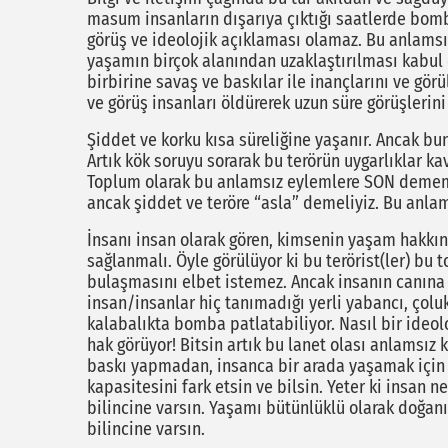
masum insanların dışarıya çıktığı saatlerde bomb
görüş ve ideolojik açıklaması olamaz. Bu anlamsız
yaşamın birçok alanından uzaklaştırılması kabul 
birbirine savaş ve baskılar ile inançlarını ve gör
ve görüş insanları öldürerek uzun süre görüşlerini
Şiddet ve korku kısa süreliğine yaşanır. Ancak bun
Artık kök soruyu sorarak bu terörün uygarlıklar k
Toplum olarak bu anlamsız eylemlere SON dememi
ancak şiddet ve teröre “asla” demeliyiz. Bu anl
İnsanı insan olarak gören, kimsenin yaşam hakkı
sağlanmalı. Öyle görülüyor ki bu terörist(ler) bu 
bulaşmasını elbet istemez. Ancak insanın canına 
insan/insanlar hiç tanımadığı yerli yabancı, ço
kalabalıkta bomba patlatabiliyor. Nasıl bir ideol
hak görüyor! Bitsin artık bu lanet olası anlamsız 
baskı yapmadan, insanca bir arada yaşamak için ç
kapasitesini fark etsin ve bilsin. Yeter ki insan 
bilincine varsın. Yaşamı bütünlüklü olarak doğan
bilincine varsın.