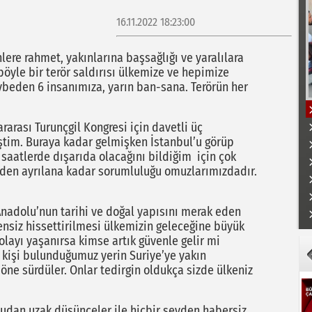
16.11.2022 18:23:00
re rahmet, yakınlarına başsağlığı ve yaralılara
böyle bir terör saldırısı ülkemize ve hepimize
kaybeden 6 insanımıza, yarın ban-sana. Terörün her
rarası Turunçgil Kongresi için davetli üç
iştim. Buraya kadar gelmişken İstanbul’u görüp
 saatlerde dışarıda olacağını bildiğim için çok
zden ayrılana kadar sorumluluğu omuzlarımızdadır.
.
K
Anadolu’nun tarihi ve doğal yapısını merak eden
vensiz hissettirilmesi ülkemizin geleceğine büyük
 olayı yaşanırsa kimse artık güvenle gelir mi
 kişi bulunduğumuz yerin Suriye’ye yakın
öne sürdüler. Onlar tedirgin oldukça sizde ülkeniz
uyudan uzak düşünceler ile hiçbir şeyden habersiz