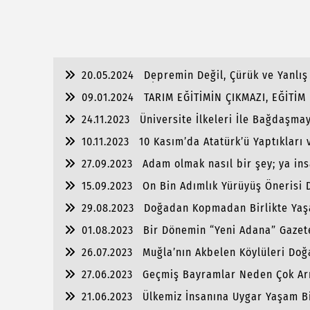
20.05.2024
Depremin Değil, Çürük ve Yanlış 
Acılarımız Halen İçimizi Yakıyor.
09.01.2024
TARIM EĞİTİMİN ÇIKMAZI, EĞİTİ
24.11.2023
Üniversite İlkeleri İle Bağdaşm
Yer
10.11.2023
10 Kasım’da Atatürk’ü Yaptıkları
27.09.2023
Adam olmak nasıl bir şey; ya in
15.09.2023
On Bin Adımlık Yürüyüş Önerisi 
29.08.2023
Doğadan Kopmadan Birlikte Yaş
01.08.2023
Bir Dönemin “Yeni Adana” Gazet
26.07.2023
Muğla’nın Akbelen Köylüleri Doğa
27.06.2023
Geçmiş Bayramlar Neden Çok Arıy
miyiz?
21.06.2023
Ülkemiz İnsanına Uygar Yaşam Bi