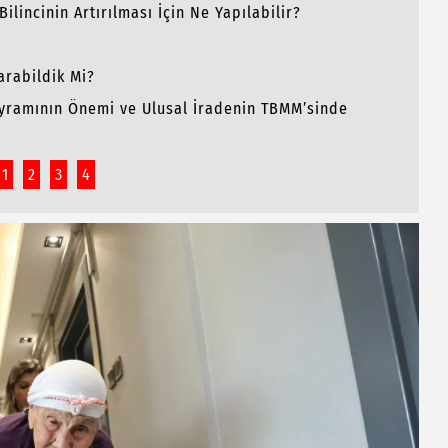
lincinin Artırılması İçin Ne Yapılabilir?
rabildik Mi?
yramının Önemi ve Ulusal İradenin TBMM’sinde
1
2
3
4