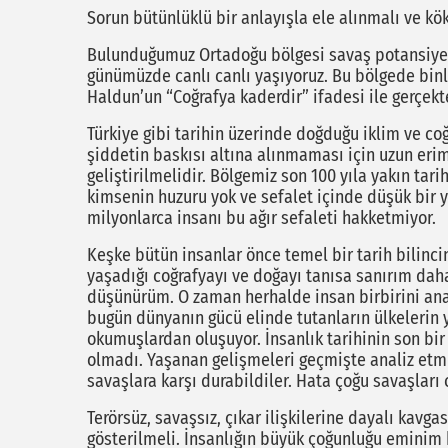
Sorun bütünlüklü bir anlayışla ele alınmalı ve k
Bulunduğumuz Ortadoğu bölgesi savaş potansiyeli
günümüzde canlı canlı yaşıyoruz. Bu bölgede binle
Haldun’un “Coğrafya kaderdir” ifadesi ile gerçek
Türkiye gibi tarihin üzerinde doğduğu iklim ve co
şiddetin baskısı altına alınmaması için uzun erim
geliştirilmelidir. Bölgemiz son 100 yıla yakın tarih
kimsenin huzuru yok ve sefalet içinde düşük bir 
milyonlarca insanı bu ağır sefaleti hakketmiyor.
Keşke bütün insanlar önce temel bir tarih bilincin
yaşadığı coğrafyayı ve doğayı tanısa sanırım daha 
düşünürüm. O zaman herhalde insan birbirini anala
bugün dünyanın gücü elinde tutanların ülkelerin y
okumuşlardan oluşuyor. İnsanlık tarihinin son bir 
olmadı. Yaşanan gelişmeleri geçmişte analiz etmiş 
savaşlara karşı durabildiler. Hata çoğu savaşları 
Terörsüz, savaşsız, çıkar ilişkilerine dayalı kavg
gösterilmeli. İnsanlığın büyük çoğunluğu eminim ki