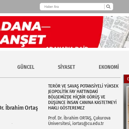
GÜNCEL
SİYASET
EKONOMİ
TERÖR VE SAVAŞ POTANSIYELI YÜKSEK
JEOPOLITIK FAY HATTINDAKI
BÖLGEMIZDE HIÇBIR GÖRÜŞ VE
DÜŞÜNCE İNSAN CANINA KASTETMEYI
Dr. İbrahim Ortaş
HAKLI GÖSTEREMEZ
Prof. Dr. İbrahim ORTAŞ, Çukurova
Üniversitesi, iortas@cu.edu.tr