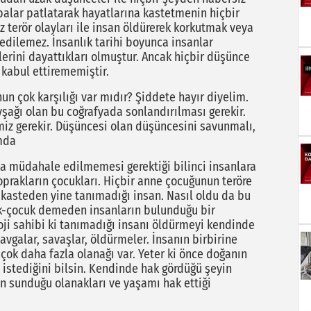
alar patlatarak hayatlarına kastetmenin hiçbir
 terör olayları ile insan öldürerek korkutmak veya
edilemez. İnsanlık tarihi boyunca insanlar
ülerini dayattıkları olmuştur. Ancak hiçbir düşünce
 kabul ettirememiştir.
un çok karşılığı var mıdır? Şiddete hayır diyelim.
avşağı olan bu coğrafyada sonlandırılması gerekir.
z gerekir. Düşüncesi olan düşüncesini savunmalı,
amda
na müdahale edilmemesi gerektiği bilinci insanlara
toprakların çocukları. Hiçbir anne çocuğunun teröre
kasteden yine tanımadığı insan. Nasıl oldu da bu
luk-çocuk demeden insanların bulunduğu bir
oji sahibi ki tanımadığı insanı öldürmeyi kendinde
kavgalar, savaşlar, öldürmeler. İnsanın birbirine
ok daha fazla olanağı var. Yeter ki önce doğanın
ne istediğini bilsin. Kendinde hak gördüğü şeyin
ın sunduğu olanakları ve yaşamı hak ettiği