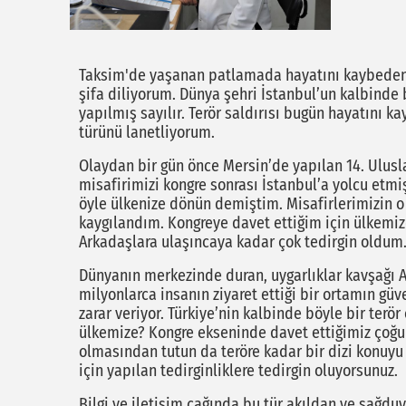
Taksim'de yaşanan patlamada hayatını kaybedenle
şifa diliyorum. Dünya şehri İstanbul’un kalbinde 
yapılmış sayılır. Terör saldırısı bugün hayatını 
türünü lanetliyorum.
Olaydan bir gün önce Mersin’de yapılan 14. Ulusla
misafirimizi kongre sonrası İstanbul’a yolcu etm
öyle ülkenize dönün demiştim. Misafirlerimizin o
kaygılandım. Kongreye davet ettiğim için ülkemi
Arkadaşlara ulaşıncaya kadar çok tedirgin oldum
Dünyanın merkezinde duran, uygarlıklar kavşağı 
milyonlarca insanın ziyaret ettiği bir ortamın gü
zarar veriyor. Türkiye’nin kalbinde böyle bir terör
ülkemize? Kongre ekseninde davet ettiğimiz çoğu
olmasından tutun da teröre kadar bir dizi konuyu 
için yapılan tedirginliklere tedirgin oluyorsunuz.
Bilgi ve iletişim çağında bu tür akıldan ve sağd