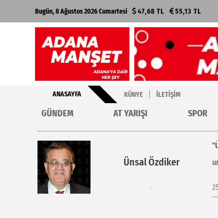
Bugün, 8 Ağustos 2026 Cumartesi
47,68 TL
55,13 TL
ANASAYFA
KÜNYE
İLETIŞIM
GÜNDEM
AT YARIŞI
SPOR
"
Ünsal Özdiker
u
2