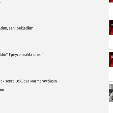
.
adım, seni bekledim"
"
eldin? Epeyce uzakta orası"
urak sonra Üsküdar Marmaray'dasın.
mu.