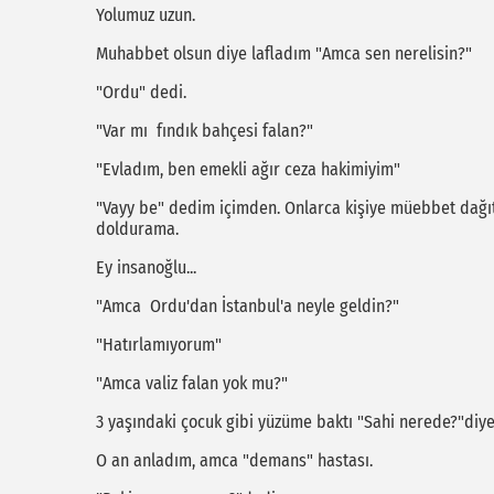
Yolumuz uzun.
Muhabbet olsun diye lafladım "Amca sen nerelisin?"
"Ordu" dedi.
"Var mı fındık bahçesi falan?"
"Evladım, ben emekli ağır ceza hakimiyim"
"Vayy be" dedim içimden. Onlarca kişiye müebbet dağıt, 
doldurama.
Ey insanoğlu...
"Amca Ordu'dan İstanbul'a neyle geldin?"
"Hatırlamıyorum"
"Amca valiz falan yok mu?"
3 yaşındaki çocuk gibi yüzüme baktı "Sahi nerede?"diy
O an anladım, amca "demans" hastası.