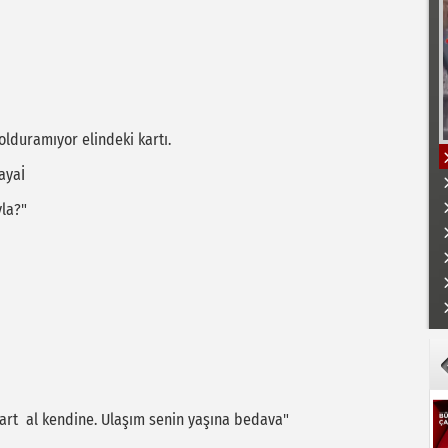
lduramıyor elindeki kartı.
ayaİ
la?"
K
 kart al kendine. Ulaşım senin yaşına bedava"