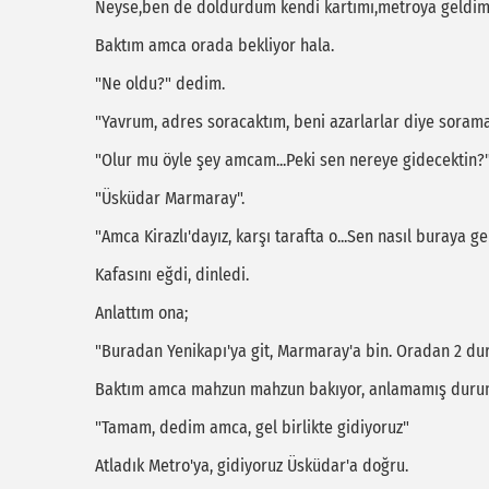
Neyse,ben de doldurdum kendi kartımı,metroya geldim
Baktım amca orada bekliyor hala.
"Ne oldu?" dedim.
"Yavrum, adres soracaktım, beni azarlarlar diye soram
"Olur mu öyle şey amcam...Peki sen nereye gidecektin?
"Üsküdar Marmaray".
"Amca Kirazlı'dayız, karşı tarafta o...Sen nasıl buraya g
Kafasını eğdi, dinledi.
Anlattım ona;
"Buradan Yenikapı'ya git, Marmaray'a bin. Oradan 2 d
Baktım amca mahzun mahzun bakıyor, anlamamış duru
"Tamam, dedim amca, gel birlikte gidiyoruz"
Atladık Metro'ya, gidiyoruz Üsküdar'a doğru.