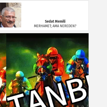
Sedat Memili
MERHAMET; AMA NEREDEN?
Ünsal Özdiker
Bunları Biliyor muydunuz?