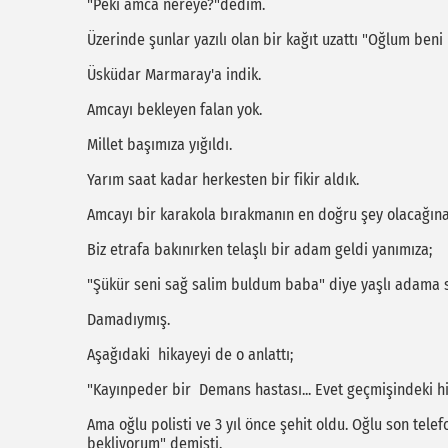
"Peki amca nereye?"dedim.
Üzerinde şunlar yazılı olan bir kağıt uzattı "Oğlum be
Üsküdar Marmaray'a indik.
Amcayı bekleyen falan yok.
Millet başımıza yığıldı.
Yarım saat kadar herkesten bir fikir aldık.
Amcayı bir karakola bırakmanın en doğru şey olacağına
Biz etrafa bakınırken telaşlı bir adam geldi yanımıza;
"Şükür seni sağ salim buldum baba" diye yaşlı adama s
Damadıymış.
Aşağıdaki hikayeyi de o anlattı;
"Kayınpeder bir Demans hastası... Evet geçmişindeki hiç
Ama oğlu polisti ve 3 yıl önce şehit oldu. Oğlu son te
bekliyorum" demişti.