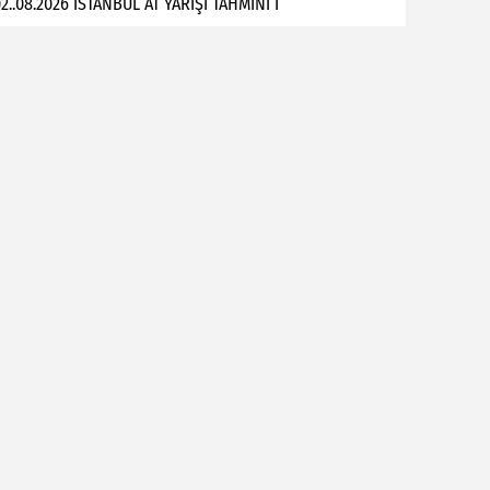
2..08.2026 İSTANBUL AT YARIŞI TAHMİNİ İ