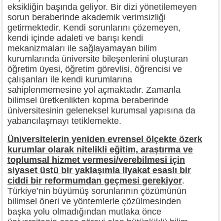
eksikliğin başında geliyor. Bir dizi yönetilemeyen
sorun beraberinde akademik verimsizliği
getirmektedir. Kendi sorunlarını çözemeyen,
kendi içinde adaleti ve barışı kendi
mekanizmaları ile sağlayamayan bilim
kurumlarında üniversite bileşenlerini oluşturan
öğretim üyesi, öğretim görevlisi, öğrencisi ve
çalışanları ile kendi kurumlarına
sahiplenmemesine yol açmaktadır. Zamanla
bilimsel üretkenlikten kopma beraberinde
üniversitesinin geleneksel kurumsal yapısına da
yabancılaşmayı tetiklemekte.
Üniversitelerin yeniden evrensel ölçekte özerk
kurumlar olarak nitelikli eğitim, araştırma ve
toplumsal hizmet vermesi/verebilmesi için
siyaset üstü bir yaklaşımla liyakat esaslı bir
ciddi bir reformumdan geçmesi gerekiyor
.
Türkiye’nin büyümüş sorunlarının çözümünün
bilimsel öneri ve yöntemlerle çözülmesinden
başka yolu olmadığından mutlaka önce