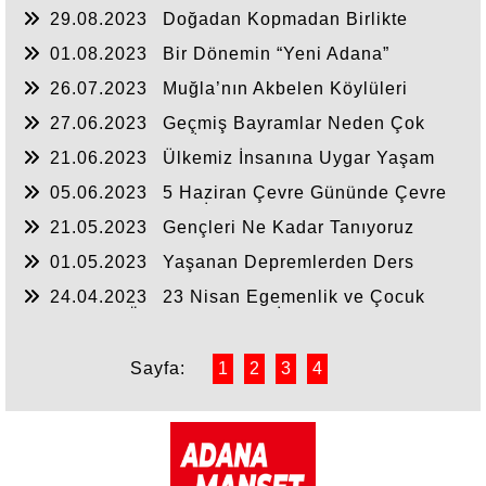
Doğru Değilmiş. Meğer Arkasında Bir Şirket
29.08.2023
Doğadan Kopmadan Birlikte
Varmış
Yaşamı Anlayalım
01.08.2023
Bir Dönemin “Yeni Adana”
Gazetesi Bitiyor mu?
26.07.2023
Muğla’nın Akbelen Köylüleri
Doğaya Sahip Çıkıyorlar. Yanlarındayız!
27.06.2023
Geçmiş Bayramlar Neden Çok
Arıyoruz. Geçmişin İçtenliğini Yeniden
21.06.2023
Ülkemiz İnsanına Uygar Yaşam
Yakalayabilir miyiz?
Biçimi Yakışır
05.06.2023
5 Haziran Çevre Gününde Çevre
Bilincinin Artırılması İçin Ne Yapılabilir?
21.05.2023
Gençleri Ne Kadar Tanıyoruz
01.05.2023
Yaşanan Depremlerden Ders
Çıkarabildik Mi?
24.04.2023
23 Nisan Egemenlik ve Çocuk
Bayramının Önemi ve Ulusal İradenin TBMM’sinde
Temsiliyeti Nasıl Sağlanmalı
Sayfa:
1
2
3
4