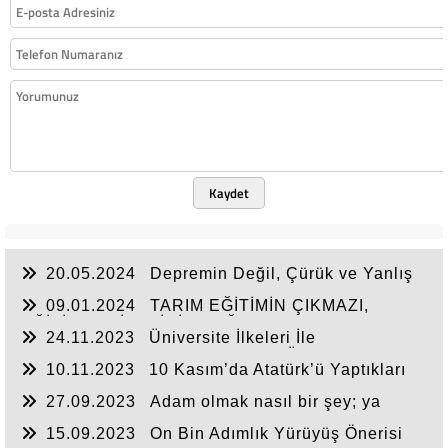
Kaydet
20.05.2024
Depremin Değil, Çürük ve Yanlış
Yapılanmanın Yıktığı Binaların Altında Kalan
09.01.2024
TARIM EĞİTİMİN ÇIKMAZI,
Acılarımız Halen İçimizi Yakıyor.
EĞİTİM KALİTESİNİN SAĞLANAMAMASI
24.11.2023
Üniversite İlkeleri İle
Bağdaşmayan “Uydurma Makale Üretimi” ve
10.11.2023
10 Kasım’da Atatürk’ü Yaptıkları
Akademinin Geldiği Yer
ve Aydınlanmacı Değerini Anlayarak Anmak
27.09.2023
Adam olmak nasıl bir şey; ya
insan olmak?
15.09.2023
On Bin Adımlık Yürüyüş Önerisi